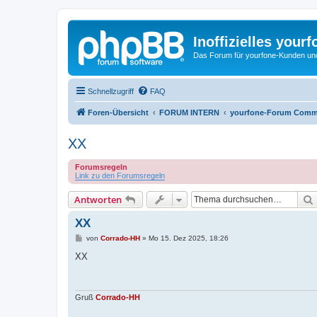
Inoffizielles your
Das Forum für yourfone-Kunden und I
Schnellzugriff
FAQ
Foren-Übersicht
FORUM INTERN
yourfone-Forum Comm
XX
Forumsregeln
Link zu den Forumsregeln
Antworten
XX
B
von
Corrado-HH
»
Mo 15. Dez 2025, 18:26
e
i
XX
t
r
a
g
Gruß
Corrado-HH