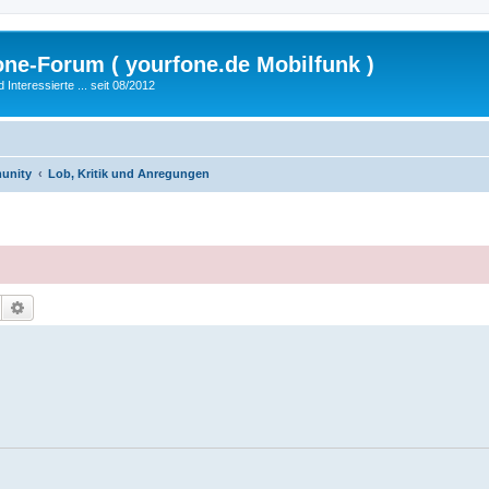
fone-Forum ( yourfone.de Mobilfunk )
nteressierte ... seit 08/2012
unity
Lob, Kritik und Anregungen
Suche
Erweiterte Suche