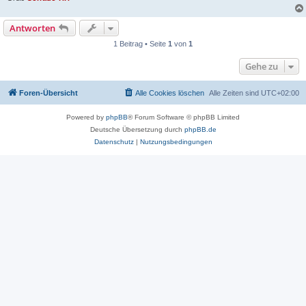
Antworten
1 Beitrag • Seite
1
von
1
Gehe zu
Foren-Übersicht
Alle Cookies löschen
Alle Zeiten sind
UTC+02:00
Powered by
phpBB
® Forum Software © phpBB Limited
Deutsche Übersetzung durch
phpBB.de
Datenschutz
|
Nutzungsbedingungen