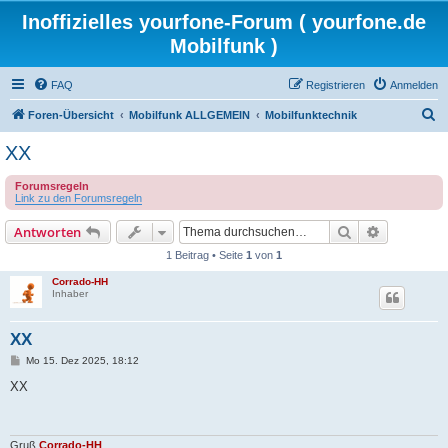
Inoffizielles yourfone-Forum ( yourfone.de
Mobilfunk )
FAQ
Registrieren
Anmelden
S
Foren-Übersicht
Mobilfunk ALLGEMEIN
Mobilfunktechnik
u
XX
c
Forumsregeln
h
Link zu den Forumsregeln
e
Suche
Erweiterte
Antworten
1 Beitrag • Seite
1
von
1
Corrado-HH
Inhaber
XX
B
Mo 15. Dez 2025, 18:12
e
i
XX
t
r
a
g
Gruß
Corrado-HH