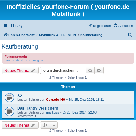
Inoffizielles yourfone-Forum ( yourfone.de
Mobilfunk )
FAQ
Registrieren
Anmelden
S
Foren-Übersicht
Mobilfunk ALLGEMEIN
Kaufberatung
u
Kaufberatung
c
Forumsregeln
h
Link zu den Forumsregeln
e
Suche
Erweiterte Suche
Neues Thema
2 Themen • Seite
1
von
1
Themen
XX
Letzter Beitrag von
Corrado-HH
«
Mo 15. Dez 2025, 18:11
Das Handy versichern
Letzter Beitrag von
markuss
«
Di 23. Dez 2014, 22:08
Antworten:
3
Neues Thema
2 Themen • Seite
1
von
1