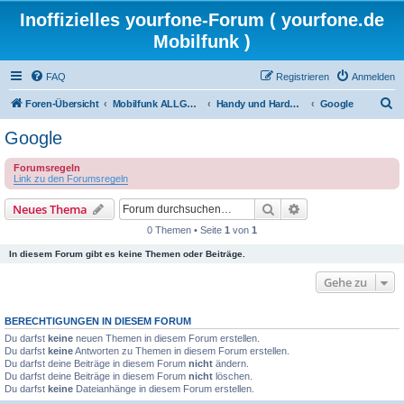
Inoffizielles yourfone-Forum ( yourfone.de
Mobilfunk )
FAQ
Registrieren
Anmelden
S
Foren-Übersicht
Mobilfunk ALLGEMEIN
Handy und Hardware (Herstellerforen)
Google
u
Google
c
Forumsregeln
h
Link zu den Forumsregeln
e
Suche
Erweiterte Suche
Neues Thema
0 Themen • Seite
1
von
1
In diesem Forum gibt es keine Themen oder Beiträge.
Gehe zu
BERECHTIGUNGEN IN DIESEM FORUM
Du darfst
keine
neuen Themen in diesem Forum erstellen.
Du darfst
keine
Antworten zu Themen in diesem Forum erstellen.
Du darfst deine Beiträge in diesem Forum
nicht
ändern.
Du darfst deine Beiträge in diesem Forum
nicht
löschen.
Du darfst
keine
Dateianhänge in diesem Forum erstellen.