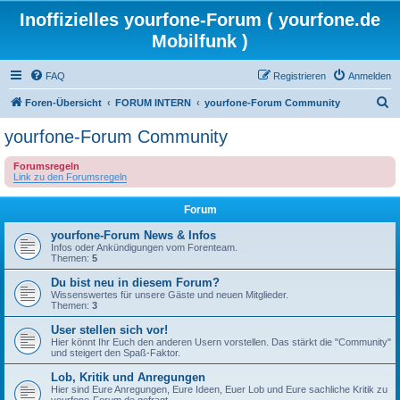
Inoffizielles yourfone-Forum ( yourfone.de
Mobilfunk )
FAQ
Registrieren
Anmelden
S
Foren-Übersicht
FORUM INTERN
yourfone-Forum Community
u
yourfone-Forum Community
c
Forumsregeln
h
Link zu den Forumsregeln
e
Forum
yourfone-Forum News & Infos
Infos oder Ankündigungen vom Forenteam.
Themen:
5
Du bist neu in diesem Forum?
Wissenswertes für unsere Gäste und neuen Mitglieder.
Themen:
3
User stellen sich vor!
Hier könnt Ihr Euch den anderen Usern vorstellen. Das stärkt die "Community"
und steigert den Spaß-Faktor.
Lob, Kritik und Anregungen
Hier sind Eure Anregungen, Eure Ideen, Euer Lob und Eure sachliche Kritik zu