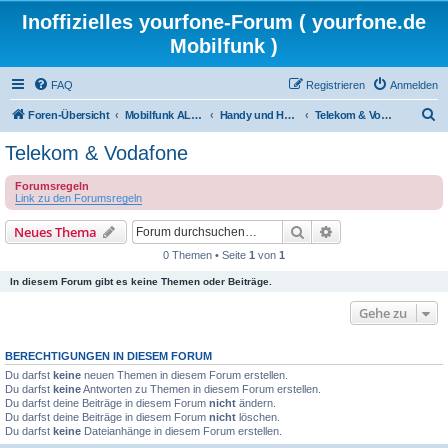
Inoffizielles yourfone-Forum ( yourfone.de
Mobilfunk )
FAQ
Registrieren
Anmelden
S
Foren-Übersicht
Mobilfunk ALLGEMEIN
Handy und Hardware (Herstellerforen)
Telekom & Vodafone
u
Telekom & Vodafone
c
Forumsregeln
h
Link zu den Forumsregeln
e
Suche
Erweiterte Suche
Neues Thema
0 Themen • Seite
1
von
1
In diesem Forum gibt es keine Themen oder Beiträge.
Gehe zu
BERECHTIGUNGEN IN DIESEM FORUM
Du darfst
keine
neuen Themen in diesem Forum erstellen.
Du darfst
keine
Antworten zu Themen in diesem Forum erstellen.
Du darfst deine Beiträge in diesem Forum
nicht
ändern.
Du darfst deine Beiträge in diesem Forum
nicht
löschen.
Du darfst
keine
Dateianhänge in diesem Forum erstellen.