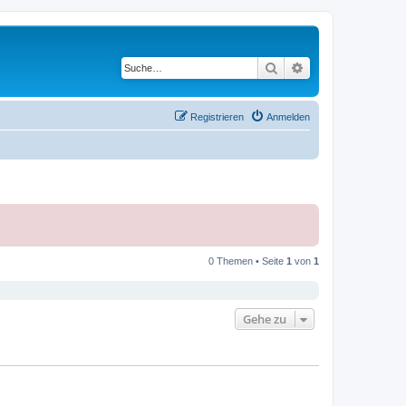
Suche
Erweiterte Suche
Registrieren
Anmelden
0 Themen • Seite
1
von
1
Gehe zu