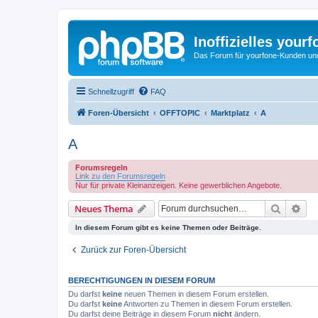
Inoffizielles your
Das Forum für yourfone-Kunden und I
Schnellzugriff
FAQ
Foren-Übersicht
OFFTOPIC
Marktplatz
A
A
Forumsregeln
Link zu den Forumsregeln
Nur für private Kleinanzeigen. Keine gewerblichen Angebote.
Suche
Erw
Neues Thema
In diesem Forum gibt es keine Themen oder Beiträge.
Zurück zur Foren-Übersicht
BERECHTIGUNGEN IN DIESEM FORUM
Du darfst
keine
neuen Themen in diesem Forum erstellen.
Du darfst
keine
Antworten zu Themen in diesem Forum erstellen.
Du darfst deine Beiträge in diesem Forum
nicht
ändern.