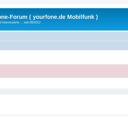
fone-Forum ( yourfone.de Mobilfunk )
nteressierte ... seit 08/2012
eiterte Suche