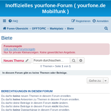
Inoffizielles yourfone-Forum ( yourfone.de
Mobilfunk )
FAQ
Registrieren
Anmelden
S
Foren-Übersicht
OFFTOPIC
Marktplatz
Biete
u
Biete
c
Forumsregeln
h
Link zu den Forumsregeln
e
Nur für private Kleinanzeigen. Keine gewerblichen Angebote.
Suche
Erweiterte Suche
Neues Thema
0 Themen • Seite
1
von
1
In diesem Forum gibt es keine Themen oder Beiträge.
Gehe zu
BERECHTIGUNGEN IN DIESEM FORUM
Du darfst
keine
neuen Themen in diesem Forum erstellen.
Du darfst
keine
Antworten zu Themen in diesem Forum erstellen.
Du darfst deine Beiträge in diesem Forum
nicht
ändern.
Du darfst deine Beiträge in diesem Forum
nicht
löschen.
Du darfst
keine
Dateianhänge in diesem Forum erstellen.