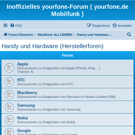
Inoffizielles yourfone-Forum ( yourfone.de
Mobilfunk )
FAQ
Registrieren
Anmelden
S
Foren-Übersicht
Mobilfunk ALLGEMEIN
Handy und Hardware (Herstellerforen)
u
Handy und Hardware (Herstellerforen)
c
Forum
h
e
Apple
Diskussionen zu Endgeräten von Apple (iPhone, iPad, ...)
Themen:
5
HTC
Diskussionen zu Endgeräten von HTC
Blackberry
Diskussionen zu Endgeräten von Research In Motion Limited (RIM).
Samsung
Diskussionen zu Endgeräten von Samsung
Nokia
Diskussionen zu Endgeräten von Nokia
Google
Diskussionen zu Endgeräten von Google.