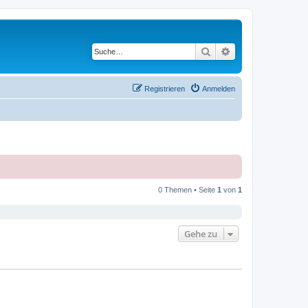
Suche
Erweiterte Suche
Registrieren
Anmelden
0 Themen • Seite
1
von
1
Gehe zu