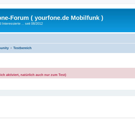
fone-Forum ( yourfone.de Mobilfunk )
nteressierte ... seit 08/2012
unity
Testbereich
ch aktiviert, natürlich auch nur zum Test)
eiterte Suche