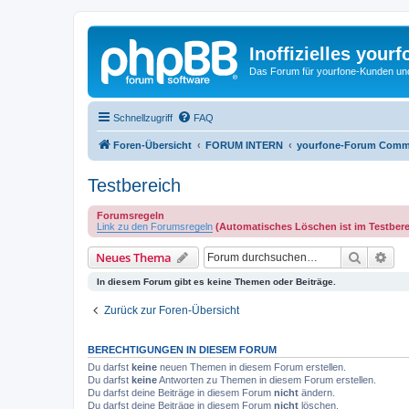
Inoffizielles your
Das Forum für yourfone-Kunden und I
Schnellzugriff
FAQ
Foren-Übersicht
FORUM INTERN
yourfone-Forum Comm
Testbereich
Forumsregeln
Link zu den Forumsregeln
(Automatisches Löschen ist im Testberei
Suche
Erw
Neues Thema
In diesem Forum gibt es keine Themen oder Beiträge.
Zurück zur Foren-Übersicht
BERECHTIGUNGEN IN DIESEM FORUM
Du darfst
keine
neuen Themen in diesem Forum erstellen.
Du darfst
keine
Antworten zu Themen in diesem Forum erstellen.
Du darfst deine Beiträge in diesem Forum
nicht
ändern.
Du darfst deine Beiträge in diesem Forum
nicht
löschen.