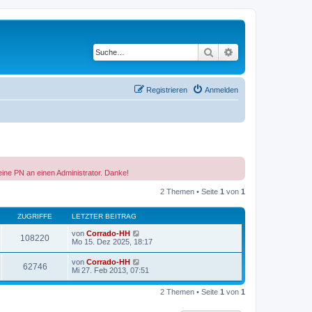
Suche
Erweiterte Suche
Registrieren
Anmelden
eine PN an einen Administrator. Danke!
2 Themen • Seite
1
von
1
ZUGRIFFE
LETZTER BEITRAG
von
Corrado-HH
108220
Mo 15. Dez 2025, 18:17
von
Corrado-HH
62746
Mi 27. Feb 2013, 07:51
2 Themen • Seite
1
von
1