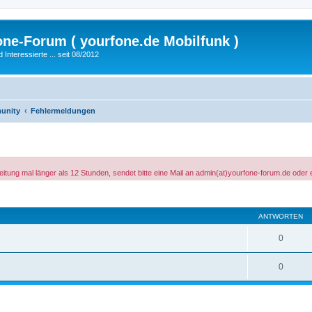
fone-Forum ( yourfone.de Mobilfunk )
nteressierte ... seit 08/2012
unity
Fehlermeldungen
tung mal länger als 12 Stunden, sendet bitte eine Mail an admin(at)yourfone-forum.de oder 
eiterte Suche
ANTWORTEN
0
0