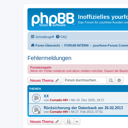
Inoffizielles your
Das Forum für yourfone-Kunden und I
Schnellzugriff
FAQ
Foren-Übersicht
FORUM INTERN
yourfone-Forum Comm
Fehlermeldungen
Forumsregeln
Wenn Ihr Fehler entdeckt und diese melden möchtet. Dauert die Bearbei
Suche
Erw
Neues Thema
THEMEN
XX
von
Corrado-HH
»
Mo 15. Dez 2025, 18:17
Rücksicherung der Datenbank am 26.02.2013
von
Corrado-HH
»
Mi 27. Feb 2013, 07:51
Neues Thema