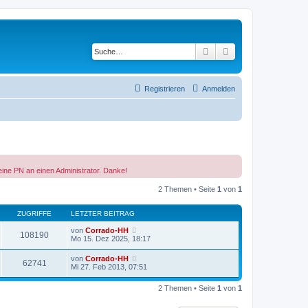
Suche
Erweiterte Suche
Registrieren
Anmelden
eine PN an einen Administrator. Danke!
2 Themen • Seite
1
von
1
ZUGRIFFE
LETZTER BEITRAG
von
Corrado-HH
108190
Mo 15. Dez 2025, 18:17
von
Corrado-HH
62741
Mi 27. Feb 2013, 07:51
2 Themen • Seite
1
von
1