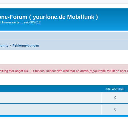
fone-Forum ( yourfone.de Mobilfunk )
nteressierte ... seit 08/2012
unity
Fehlermeldungen
tung mal länger als 12 Stunden, sendet bitte eine Mail an admin(at)yourfone-forum.de oder 
eiterte Suche
ANTWORTEN
0
0