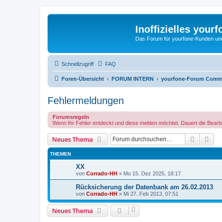
Inoffizielles your
Das Forum für yourfone-Kunden und I
Schnellzugriff
FAQ
Foren-Übersicht
FORUM INTERN
yourfone-Forum Comm
Fehlermeldungen
Forumsregeln
Wenn Ihr Fehler entdeckt und diese melden möchtet. Dauert die Bearbei
Suche
Erw
Neues Thema
THEMEN
XX
von
Corrado-HH
»
Mo 15. Dez 2025, 18:17
Rücksicherung der Datenbank am 26.02.2013
von
Corrado-HH
»
Mi 27. Feb 2013, 07:51
Neues Thema