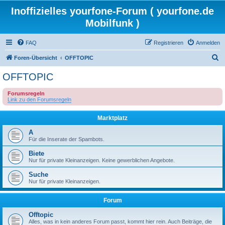
Inoffizielles yourfone-Forum ( yourfone.de
Mobilfunk )
FAQ
Registrieren
Anmelden
S
Foren-Übersicht
OFFTOPIC
u
OFFTOPIC
c
Forumsregeln
h
Link zu den Forumsregeln
e
Marktplatz
A
Für die Inserate der Spambots.
Biete
Nur für private Kleinanzeigen. Keine gewerblichen Angebote.
Suche
Nur für private Kleinanzeigen.
Forum
Offtopic
Alles, was in kein anderes Forum passt, kommt hier rein. Auch Beiträge, die