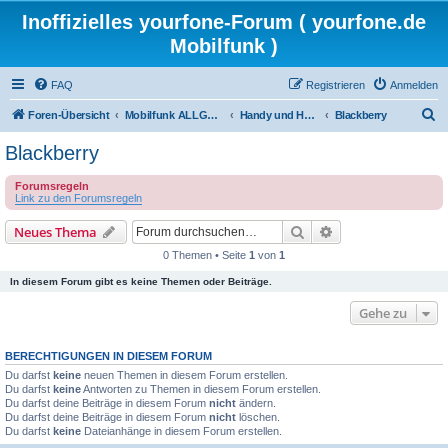
Inoffizielles yourfone-Forum ( yourfone.de
Mobilfunk )
FAQ
Registrieren
Anmelden
S
Foren-Übersicht
Mobilfunk ALLGEMEIN
Handy und Hardware (Herstellerforen)
Blackberry
u
Blackberry
c
Forumsregeln
h
Link zu den Forumsregeln
e
Suche
Erweiterte Suche
Neues Thema
0 Themen • Seite
1
von
1
In diesem Forum gibt es keine Themen oder Beiträge.
Gehe zu
BERECHTIGUNGEN IN DIESEM FORUM
Du darfst
keine
neuen Themen in diesem Forum erstellen.
Du darfst
keine
Antworten zu Themen in diesem Forum erstellen.
Du darfst deine Beiträge in diesem Forum
nicht
ändern.
Du darfst deine Beiträge in diesem Forum
nicht
löschen.
Du darfst
keine
Dateianhänge in diesem Forum erstellen.