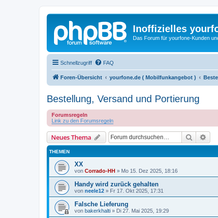
Inoffizielles your
Das Forum für yourfone-Kunden und I
Schnellzugriff
FAQ
Foren-Übersicht
yourfone.de ( Mobilfunkangebot )
Beste
Bestellung, Versand und Portierung
Forumsregeln
Link zu den Forumsregeln
Suche
Erw
Neues Thema
THEMEN
XX
von
Corrado-HH
»
Mo 15. Dez 2025, 18:16
Handy wird zurück gehalten
von
neele12
»
Fr 17. Okt 2025, 17:31
Falsche Lieferung
von
bakerkhalti
»
Di 27. Mai 2025, 19:29