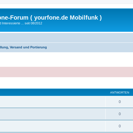
fone-Forum ( yourfone.de Mobilfunk )
nteressierte ... seit 08/2012
llung, Versand und Portierung
eiterte Suche
ANTWORTEN
0
0
0