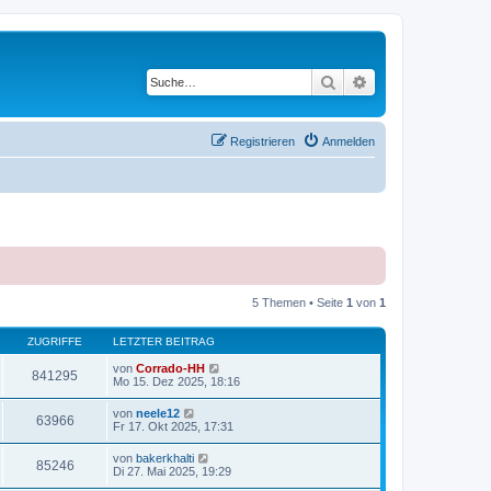
Suche
Erweiterte Suche
Registrieren
Anmelden
5 Themen • Seite
1
von
1
ZUGRIFFE
LETZTER BEITRAG
von
Corrado-HH
841295
Mo 15. Dez 2025, 18:16
von
neele12
63966
Fr 17. Okt 2025, 17:31
von
bakerkhalti
85246
Di 27. Mai 2025, 19:29