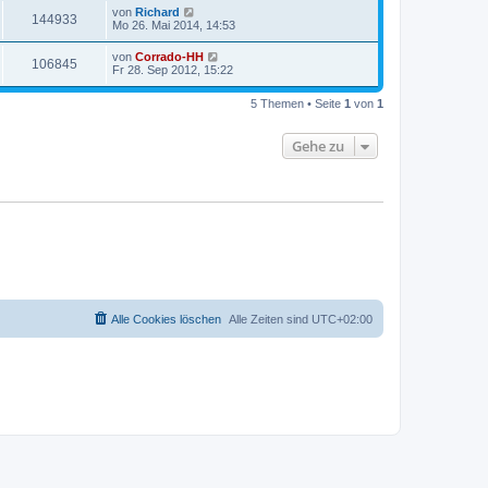
von
Richard
144933
Mo 26. Mai 2014, 14:53
von
Corrado-HH
106845
Fr 28. Sep 2012, 15:22
5 Themen • Seite
1
von
1
Gehe zu
Alle Cookies löschen
Alle Zeiten sind
UTC+02:00