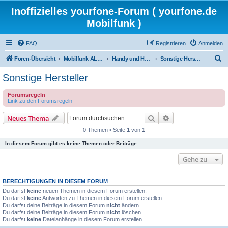
Inoffizielles yourfone-Forum ( yourfone.de
Mobilfunk )
FAQ
Registrieren
Anmelden
S
Foren-Übersicht
Mobilfunk ALLGEMEIN
Handy und Hardware (Herstellerforen)
Sonstige Hersteller
u
Sonstige Hersteller
c
Forumsregeln
h
Link zu den Forumsregeln
e
Suche
Erweiterte Suche
Neues Thema
0 Themen • Seite
1
von
1
In diesem Forum gibt es keine Themen oder Beiträge.
Gehe zu
BERECHTIGUNGEN IN DIESEM FORUM
Du darfst
keine
neuen Themen in diesem Forum erstellen.
Du darfst
keine
Antworten zu Themen in diesem Forum erstellen.
Du darfst deine Beiträge in diesem Forum
nicht
ändern.
Du darfst deine Beiträge in diesem Forum
nicht
löschen.
Du darfst
keine
Dateianhänge in diesem Forum erstellen.