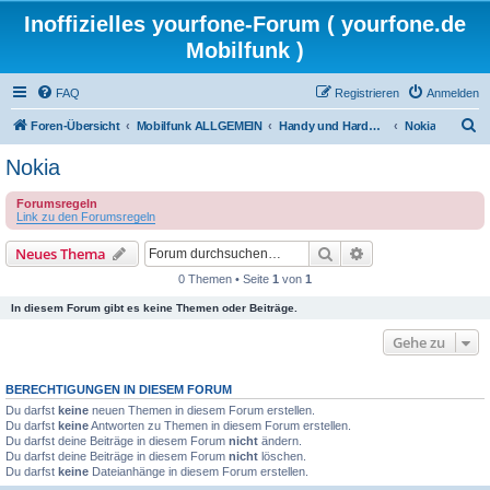
Inoffizielles yourfone-Forum ( yourfone.de
Mobilfunk )
FAQ
Registrieren
Anmelden
S
Foren-Übersicht
Mobilfunk ALLGEMEIN
Handy und Hardware (Herstellerforen)
Nokia
u
Nokia
c
Forumsregeln
h
Link zu den Forumsregeln
e
Suche
Erweiterte Suche
Neues Thema
0 Themen • Seite
1
von
1
In diesem Forum gibt es keine Themen oder Beiträge.
Gehe zu
BERECHTIGUNGEN IN DIESEM FORUM
Du darfst
keine
neuen Themen in diesem Forum erstellen.
Du darfst
keine
Antworten zu Themen in diesem Forum erstellen.
Du darfst deine Beiträge in diesem Forum
nicht
ändern.
Du darfst deine Beiträge in diesem Forum
nicht
löschen.
Du darfst
keine
Dateianhänge in diesem Forum erstellen.