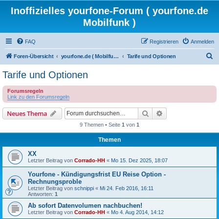
Inoffizielles yourfone-Forum ( yourfone.de
Mobilfunk )
FAQ
Registrieren
Anmelden
S
Foren-Übersicht
yourfone.de ( Mobilfunkangebot )
Tarife und Optionen
u
Tarife und Optionen
c
Forumsregeln
h
Link zu den Forumsregeln
e
Suche
Erweiterte Suche
Neues Thema
9 Themen • Seite
1
von
1
Themen
XX
Letzter Beitrag von
Corrado-HH
«
Mo 15. Dez 2025, 18:07
Yourfone - Kündigungsfrist EU Reise Option -
Rechnungsproble
Letzter Beitrag von
schnippi
«
Mi 24. Feb 2016, 16:11
Antworten:
1
Ab sofort Datenvolumen nachbuchen!
Letzter Beitrag von
Corrado-HH
«
Mo 4. Aug 2014, 14:12