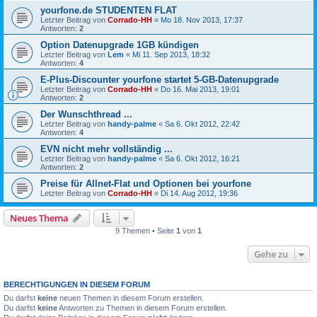
yourfone.de STUDENTEN FLAT
Letzter Beitrag von
Corrado-HH
«
Mo 18. Nov 2013, 17:37
Antworten:
2
Option Datenupgrade 1GB kündigen
Letzter Beitrag von
Lem
«
Mi 11. Sep 2013, 18:32
Antworten:
4
E-Plus-Discounter yourfone startet 5-GB-Datenupgrade
Letzter Beitrag von
Corrado-HH
«
Do 16. Mai 2013, 19:01
Antworten:
2
Der Wunschthread ...
Letzter Beitrag von
handy-palme
«
Sa 6. Okt 2012, 22:42
Antworten:
4
EVN nicht mehr vollständig ...
Letzter Beitrag von
handy-palme
«
Sa 6. Okt 2012, 16:21
Antworten:
2
Preise für Allnet-Flat und Optionen bei yourfone
Letzter Beitrag von
Corrado-HH
«
Di 14. Aug 2012, 19:36
Neues Thema
9 Themen • Seite
1
von
1
Gehe zu
BERECHTIGUNGEN IN DIESEM FORUM
Du darfst
keine
neuen Themen in diesem Forum erstellen.
Du darfst
keine
Antworten zu Themen in diesem Forum erstellen.