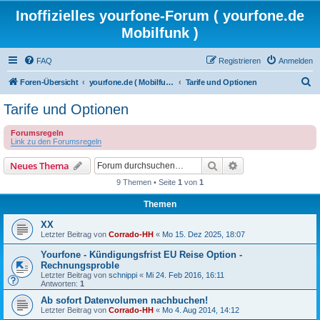
Inoffizielles yourfone-Forum ( yourfone.de
Mobilfunk )
FAQ
Registrieren
Anmelden
S
Foren-Übersicht
yourfone.de ( Mobilfunkangebot )
Tarife und Optionen
u
Tarife und Optionen
c
Forumsregeln
h
Link zu den Forumsregeln
e
Suche
Erweiterte Suche
Neues Thema
9 Themen • Seite
1
von
1
Themen
XX
Letzter Beitrag von
Corrado-HH
«
Mo 15. Dez 2025, 18:07
Yourfone - Kündigungsfrist EU Reise Option -
Rechnungsproble
Letzter Beitrag von
schnippi
«
Mi 24. Feb 2016, 16:11
Antworten:
1
Ab sofort Datenvolumen nachbuchen!
Letzter Beitrag von
Corrado-HH
«
Mo 4. Aug 2014, 14:12