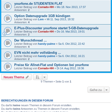
yourfone.de STUDENTEN FLAT
Letzter Beitrag von
Corrado-HH
«
Mo 18. Nov 2013, 17:37
Antworten:
2
Option Datenupgrade 1GB kündigen
Letzter Beitrag von
Lem
«
Mi 11. Sep 2013, 18:32
Antworten:
4
E-Plus-Discounter yourfone startet 5-GB-Datenupgrade
Letzter Beitrag von
Corrado-HH
«
Do 16. Mai 2013, 19:01
Antworten:
2
Der Wunschthread ...
Letzter Beitrag von
handy-palme
«
Sa 6. Okt 2012, 22:42
Antworten:
4
EVN nicht mehr vollständig ...
Letzter Beitrag von
handy-palme
«
Sa 6. Okt 2012, 16:21
Antworten:
2
Preise für Allnet-Flat und Optionen bei yourfone
Letzter Beitrag von
Corrado-HH
«
Di 14. Aug 2012, 19:36
Neues Thema
9 Themen • Seite
1
von
1
Gehe zu
BERECHTIGUNGEN IN DIESEM FORUM
Du darfst
keine
neuen Themen in diesem Forum erstellen.
Du darfst
keine
Antworten zu Themen in diesem Forum erstellen.