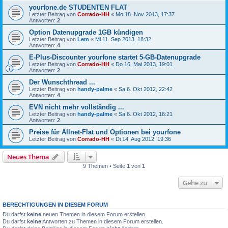
yourfone.de STUDENTEN FLAT
Letzter Beitrag von
Corrado-HH
«
Mo 18. Nov 2013, 17:37
Antworten:
2
Option Datenupgrade 1GB kündigen
Letzter Beitrag von
Lem
«
Mi 11. Sep 2013, 18:32
Antworten:
4
E-Plus-Discounter yourfone startet 5-GB-Datenupgrade
Letzter Beitrag von
Corrado-HH
«
Do 16. Mai 2013, 19:01
Antworten:
2
Der Wunschthread ...
Letzter Beitrag von
handy-palme
«
Sa 6. Okt 2012, 22:42
Antworten:
4
EVN nicht mehr vollständig ...
Letzter Beitrag von
handy-palme
«
Sa 6. Okt 2012, 16:21
Antworten:
2
Preise für Allnet-Flat und Optionen bei yourfone
Letzter Beitrag von
Corrado-HH
«
Di 14. Aug 2012, 19:36
Neues Thema
9 Themen • Seite
1
von
1
Gehe zu
BERECHTIGUNGEN IN DIESEM FORUM
Du darfst
keine
neuen Themen in diesem Forum erstellen.
Du darfst
keine
Antworten zu Themen in diesem Forum erstellen.