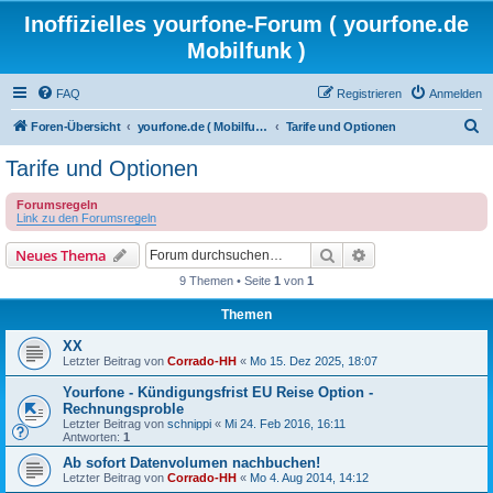
Inoffizielles yourfone-Forum ( yourfone.de
Mobilfunk )
FAQ
Registrieren
Anmelden
S
Foren-Übersicht
yourfone.de ( Mobilfunkangebot )
Tarife und Optionen
u
Tarife und Optionen
c
Forumsregeln
h
Link zu den Forumsregeln
e
Suche
Erweiterte Suche
Neues Thema
9 Themen • Seite
1
von
1
Themen
XX
Letzter Beitrag von
Corrado-HH
«
Mo 15. Dez 2025, 18:07
Yourfone - Kündigungsfrist EU Reise Option -
Rechnungsproble
Letzter Beitrag von
schnippi
«
Mi 24. Feb 2016, 16:11
Antworten:
1
Ab sofort Datenvolumen nachbuchen!
Letzter Beitrag von
Corrado-HH
«
Mo 4. Aug 2014, 14:12