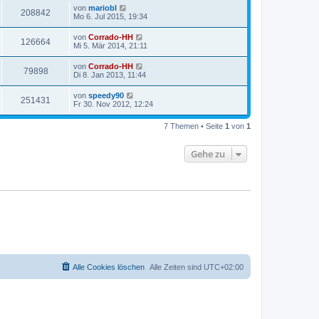
von
mariobl
208842
Mo 6. Jul 2015, 19:34
von
Corrado-HH
126664
Mi 5. Mär 2014, 21:11
von
Corrado-HH
79898
Di 8. Jan 2013, 11:44
von
speedy90
251431
Fr 30. Nov 2012, 12:24
7 Themen • Seite
1
von
1
Gehe zu
Alle Cookies löschen
Alle Zeiten sind
UTC+02:00