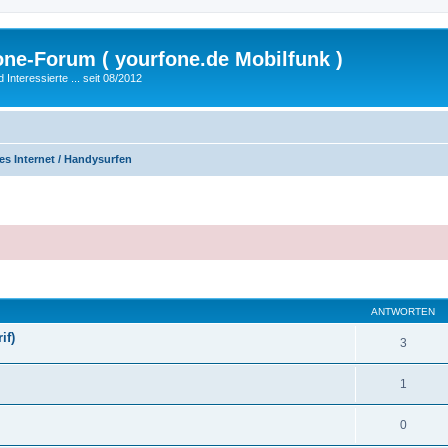
fone-Forum ( yourfone.de Mobilfunk )
nteressierte ... seit 08/2012
es Internet / Handysurfen
eiterte Suche
ANTWORTEN
if)
3
1
0