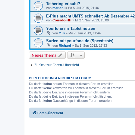
Tethering erlaubt?
von
mariobl
»
So 5. Jul 2015, 21:46
E-Plus macht UMTS schneller: Ab Dezember 42 M
von
Corrado-HH
»
Mi 27. Nov 2013, 13:09
Yourfone im Tablet nutzen
von
Yuri
»
Mo 7. Jan 2013, 11:44
Surfen mit yourfone.de (Speedtests)
von
Richard
»
Sa 1. Sep 2012, 17:33
Neues Thema
Zurück zur Foren-Übersicht
BERECHTIGUNGEN IN DIESEM FORUM
Du darfst
keine
neuen Themen in diesem Forum erstellen.
Du darfst
keine
Antworten zu Themen in diesem Forum erstellen.
Du darfst deine Beiträge in diesem Forum
nicht
ändern.
Du darfst deine Beiträge in diesem Forum
nicht
löschen.
Du darfst
keine
Dateianhänge in diesem Forum erstellen.
Foren-Übersicht