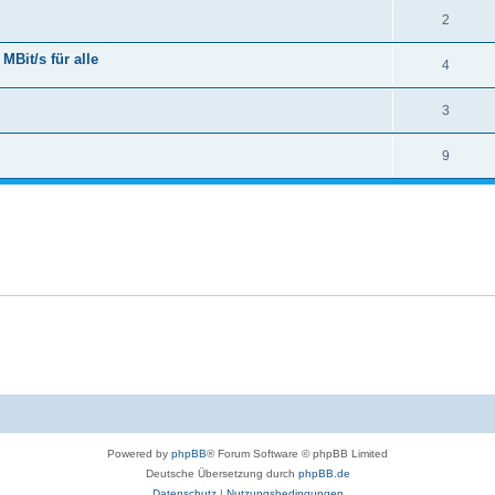
2
Bit/s für alle
4
3
9
Powered by
phpBB
® Forum Software © phpBB Limited
Deutsche Übersetzung durch
phpBB.de
Datenschutz
|
Nutzungsbedingungen