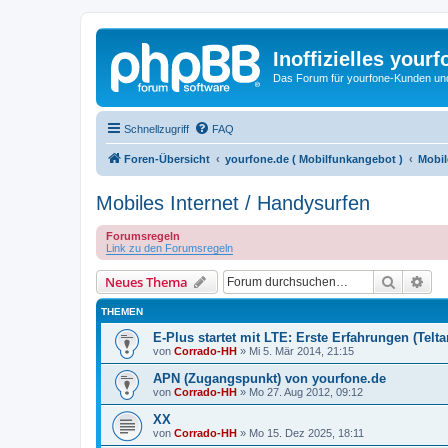
Inoffizielles your
Das Forum für yourfone-Kunden und I
Schnellzugriff
FAQ
Foren-Übersicht
yourfone.de ( Mobilfunkangebot )
Mobil
Mobiles Internet / Handysurfen
Forumsregeln
Link zu den Forumsregeln
Suche
Erw
Neues Thema
THEMEN
E-Plus startet mit LTE: Erste Erfahrungen (Teltar
von
Corrado-HH
»
Mi 5. Mär 2014, 21:15
APN (Zugangspunkt) von yourfone.de
von
Corrado-HH
»
Mo 27. Aug 2012, 09:12
XX
von
Corrado-HH
»
Mo 15. Dez 2025, 18:11