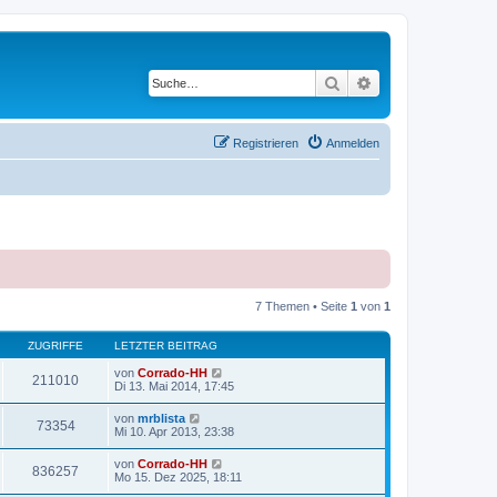
Suche
Erweiterte Suche
Registrieren
Anmelden
7 Themen • Seite
1
von
1
ZUGRIFFE
LETZTER BEITRAG
von
Corrado-HH
211010
Di 13. Mai 2014, 17:45
von
mrblista
73354
Mi 10. Apr 2013, 23:38
von
Corrado-HH
836257
Mo 15. Dez 2025, 18:11