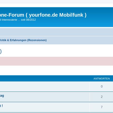
fone-Forum ( yourfone.de Mobilfunk )
nteressierte ... seit 08/2012
Kritik & Erfahrungen (Rezensionen)
)
eiterte Suche
ANTWORTEN
0
tag
2
 !
7