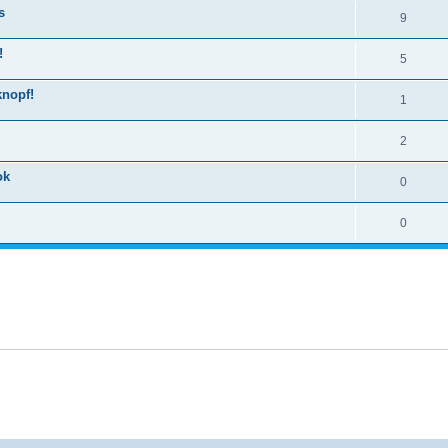
s
9
!
5
knopf!
1
2
ok
0
0