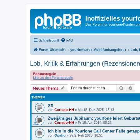
Inoffizielles your
Das Forum für yourfone-Kunden und I
Schnellzugriff
FAQ
Foren-Übersicht
yourfone.de ( Mobilfunkangebot )
Lob, 
Lob, Kritik & Erfahrungen (Rezensionen
Forumsregeln
Link zu den Forumsregeln
Suche
Erw
Neues Thema
THEMEN
XX
von
Corrado-HH
»
Mo 15. Dez 2025, 18:13
Zweijähriges Jubiläum: yourfone feiert Geburts
von
Corrado-HH
»
Fr 18. Apr 2014, 08:28
Ich bin in die Yourfone Call Center Falle getappt
von
Opaho
»
Sa 2. Feb 2013, 18:51