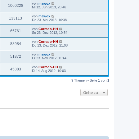
von
mawox
1060228
Mi 12. Jun 2013, 20:46
von
mawox
133113
Do 23. Mai 2013, 16:38
von
Corrado-HH
65761
So 23. Dez 2012, 10:54
von
Corrado-HH
88984
Do 13. Dez 2012, 21:08
von
mawox
51872
Fr 23. Nov 2012, 11:44
von
Corrado-HH
45383
Di 14. Aug 2012, 10:03
9 Themen • Seite
1
von
1
Gehe zu