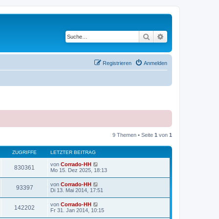
Suche
Erweiterte Suche
Registrieren
Anmelden
9 Themen • Seite
1
von
1
ZUGRIFFE
LETZTER BEITRAG
von
Corrado-HH
830361
Mo 15. Dez 2025, 18:13
von
Corrado-HH
93397
Di 13. Mai 2014, 17:51
von
Corrado-HH
142202
Fr 31. Jan 2014, 10:15