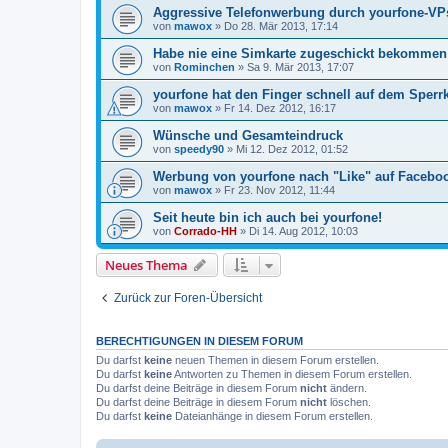
Aggressive Telefonwerbung durch yourfone-VP
von
mawox
»
Do 28. Mär 2013, 17:14
Habe nie eine Simkarte zugeschickt bekommen
von
Rominchen
»
Sa 9. Mär 2013, 17:07
yourfone hat den Finger schnell auf dem Sperr
von
mawox
»
Fr 14. Dez 2012, 16:17
Wünsche und Gesamteindruck
von
speedy90
»
Mi 12. Dez 2012, 01:52
Werbung von yourfone nach "Like" auf Facebo
von
mawox
»
Fr 23. Nov 2012, 11:44
Seit heute bin ich auch bei yourfone!
von
Corrado-HH
»
Di 14. Aug 2012, 10:03
Neues Thema
Zurück zur Foren-Übersicht
BERECHTIGUNGEN IN DIESEM FORUM
Du darfst
keine
neuen Themen in diesem Forum erstellen.
Du darfst
keine
Antworten zu Themen in diesem Forum erstellen.
Du darfst deine Beiträge in diesem Forum
nicht
ändern.
Du darfst deine Beiträge in diesem Forum
nicht
löschen.
Du darfst
keine
Dateianhänge in diesem Forum erstellen.