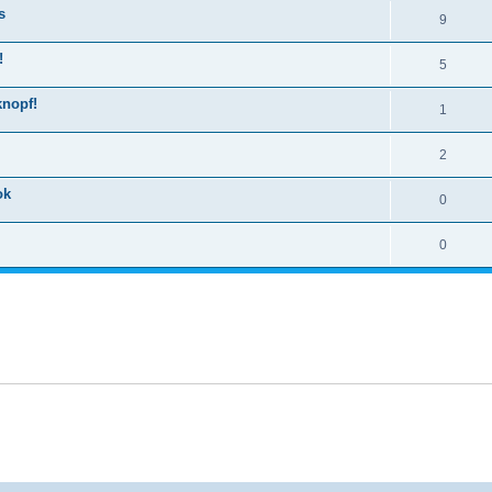
s
9
!
5
knopf!
1
2
ok
0
0