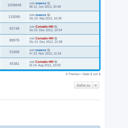
von
mawox
1058848
Mi 12. Jun 2013, 20:46
von
mawox
133090
Do 23. Mai 2013, 16:38
von
Corrado-HH
65748
So 23. Dez 2012, 10:54
von
Corrado-HH
88976
Do 13. Dez 2012, 21:08
von
mawox
51868
Fr 23. Nov 2012, 11:44
von
Corrado-HH
45381
Di 14. Aug 2012, 10:03
9 Themen • Seite
1
von
1
Gehe zu