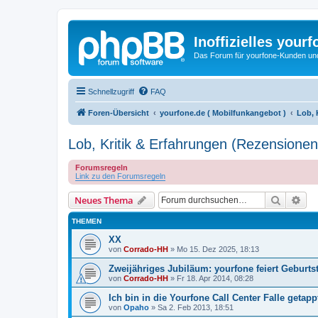
Inoffizielles your
Das Forum für yourfone-Kunden und I
Schnellzugriff
FAQ
Foren-Übersicht
yourfone.de ( Mobilfunkangebot )
Lob, 
Lob, Kritik & Erfahrungen (Rezensionen
Forumsregeln
Link zu den Forumsregeln
Suche
Erw
Neues Thema
THEMEN
XX
von
Corrado-HH
»
Mo 15. Dez 2025, 18:13
Zweijähriges Jubiläum: yourfone feiert Geburts
von
Corrado-HH
»
Fr 18. Apr 2014, 08:28
Ich bin in die Yourfone Call Center Falle getappt
von
Opaho
»
Sa 2. Feb 2013, 18:51