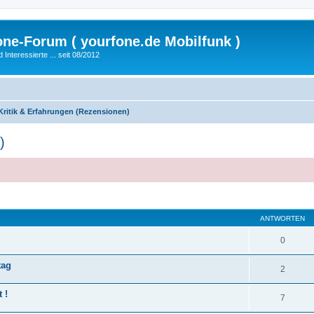
fone-Forum ( yourfone.de Mobilfunk )
nteressierte ... seit 08/2012
Kritik & Erfahrungen (Rezensionen)
)
eiterte Suche
ANTWORTEN
0
tag
2
 !
7