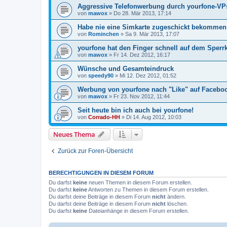
Aggressive Telefonwerbung durch yourfone-VP
von
mawox
»
Do 28. Mär 2013, 17:14
Habe nie eine Simkarte zugeschickt bekommen
von
Rominchen
»
Sa 9. Mär 2013, 17:07
yourfone hat den Finger schnell auf dem Sperr
von
mawox
»
Fr 14. Dez 2012, 16:17
Wünsche und Gesamteindruck
von
speedy90
»
Mi 12. Dez 2012, 01:52
Werbung von yourfone nach "Like" auf Facebo
von
mawox
»
Fr 23. Nov 2012, 11:44
Seit heute bin ich auch bei yourfone!
von
Corrado-HH
»
Di 14. Aug 2012, 10:03
Neues Thema
Zurück zur Foren-Übersicht
BERECHTIGUNGEN IN DIESEM FORUM
Du darfst
keine
neuen Themen in diesem Forum erstellen.
Du darfst
keine
Antworten zu Themen in diesem Forum erstellen.
Du darfst deine Beiträge in diesem Forum
nicht
ändern.
Du darfst deine Beiträge in diesem Forum
nicht
löschen.
Du darfst
keine
Dateianhänge in diesem Forum erstellen.