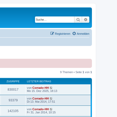
Suche
Erweiterte Suche
Registrieren
Anmelden
9 Themen • Seite
1
von
1
ZUGRIFFE
LETZTER BEITRAG
von
Corrado-HH
830017
Mo 15. Dez 2025, 18:13
von
Corrado-HH
93379
Di 13. Mai 2014, 17:51
von
Corrado-HH
142105
Fr 31. Jan 2014, 10:15