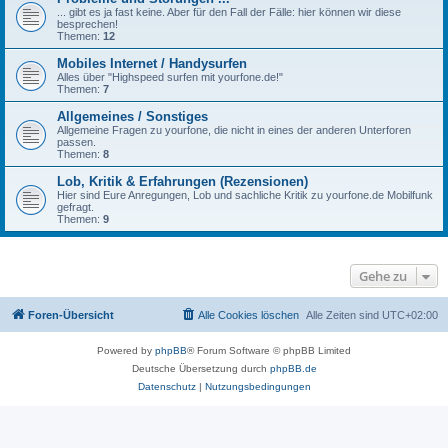
... gibt es ja fast keine. Aber für den Fall der Fälle: hier können wir diese
besprechen!
Themen:
12
Mobiles Internet / Handysurfen
Alles über "Highspeed surfen mit yourfone.de!"
Themen:
7
Allgemeines / Sonstiges
Allgemeine Fragen zu yourfone, die nicht in eines der anderen Unterforen
passen.
Themen:
8
Lob, Kritik & Erfahrungen (Rezensionen)
Hier sind Eure Anregungen, Lob und sachliche Kritik zu yourfone.de Mobilfunk
gefragt.
Themen:
9
Gehe zu
Foren-Übersicht
Alle Cookies löschen
Alle Zeiten sind
UTC+02:00
Powered by
phpBB
® Forum Software © phpBB Limited
Deutsche Übersetzung durch
phpBB.de
Datenschutz
|
Nutzungsbedingungen