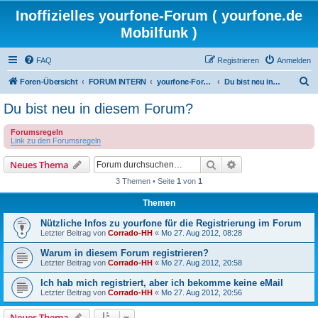
Inoffizielles yourfone-Forum ( yourfone.de
Mobilfunk )
FAQ
Registrieren
Anmelden
S
Foren-Übersicht
FORUM INTERN
yourfone-Forum Community
Du bist neu in diesem Forum?
u
Du bist neu in diesem Forum?
c
Forumsregeln
h
Link zu den Forumsregeln
e
Suche
Erweiterte Suche
Neues Thema
3 Themen • Seite
1
von
1
Themen
Nützliche Infos zu yourfone für die Registrierung im Forum
Letzter Beitrag von
Corrado-HH
«
Mo 27. Aug 2012, 08:28
Warum in diesem Forum registrieren?
Letzter Beitrag von
Corrado-HH
«
Mo 27. Aug 2012, 20:58
Ich hab mich registriert, aber ich bekomme keine eMail
Letzter Beitrag von
Corrado-HH
«
Mo 27. Aug 2012, 20:56
Neues Thema