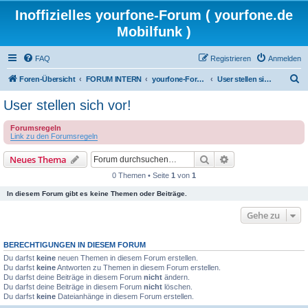
Inoffizielles yourfone-Forum ( yourfone.de
Mobilfunk )
FAQ
Registrieren
Anmelden
S
Foren-Übersicht
FORUM INTERN
yourfone-Forum Community
User stellen sich vor!
u
User stellen sich vor!
c
Forumsregeln
h
Link zu den Forumsregeln
e
Suche
Erweiterte Suche
Neues Thema
0 Themen • Seite
1
von
1
In diesem Forum gibt es keine Themen oder Beiträge.
Gehe zu
BERECHTIGUNGEN IN DIESEM FORUM
Du darfst
keine
neuen Themen in diesem Forum erstellen.
Du darfst
keine
Antworten zu Themen in diesem Forum erstellen.
Du darfst deine Beiträge in diesem Forum
nicht
ändern.
Du darfst deine Beiträge in diesem Forum
nicht
löschen.
Du darfst
keine
Dateianhänge in diesem Forum erstellen.