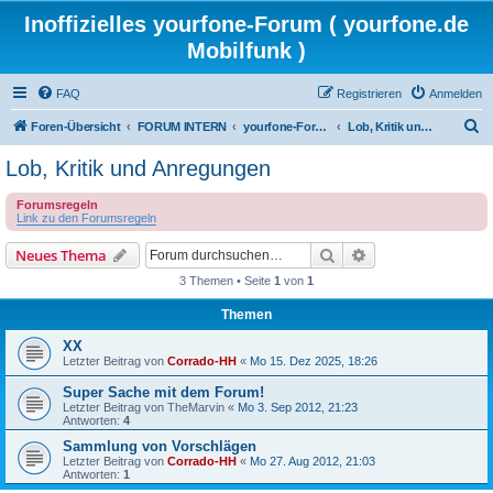
Inoffizielles yourfone-Forum ( yourfone.de
Mobilfunk )
FAQ
Registrieren
Anmelden
S
Foren-Übersicht
FORUM INTERN
yourfone-Forum Community
Lob, Kritik und Anregungen
u
Lob, Kritik und Anregungen
c
Forumsregeln
h
Link zu den Forumsregeln
e
Suche
Erweiterte Suche
Neues Thema
3 Themen • Seite
1
von
1
Themen
XX
Letzter Beitrag von
Corrado-HH
«
Mo 15. Dez 2025, 18:26
Super Sache mit dem Forum!
Letzter Beitrag von
TheMarvin
«
Mo 3. Sep 2012, 21:23
Antworten:
4
Sammlung von Vorschlägen
Letzter Beitrag von
Corrado-HH
«
Mo 27. Aug 2012, 21:03
Antworten:
1