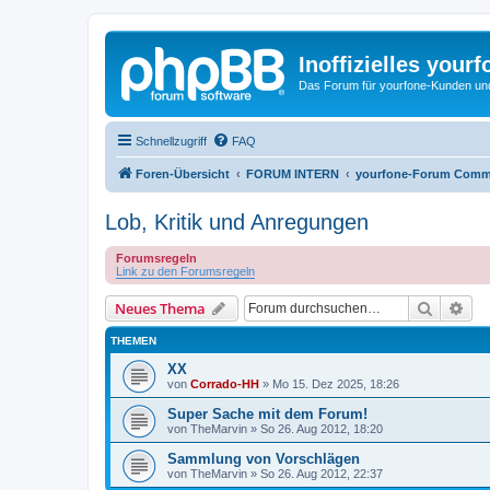
Inoffizielles your
Das Forum für yourfone-Kunden und I
Schnellzugriff
FAQ
Foren-Übersicht
FORUM INTERN
yourfone-Forum Comm
Lob, Kritik und Anregungen
Forumsregeln
Link zu den Forumsregeln
Suche
Erw
Neues Thema
THEMEN
XX
von
Corrado-HH
»
Mo 15. Dez 2025, 18:26
Super Sache mit dem Forum!
von
TheMarvin
»
So 26. Aug 2012, 18:20
Sammlung von Vorschlägen
von
TheMarvin
»
So 26. Aug 2012, 22:37