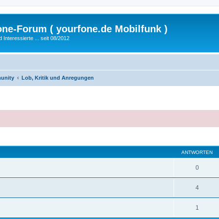
fone-Forum ( yourfone.de Mobilfunk )
nteressierte ... seit 08/2012
unity
Lob, Kritik und Anregungen
eiterte Suche
ANTWORTEN
0
4
1