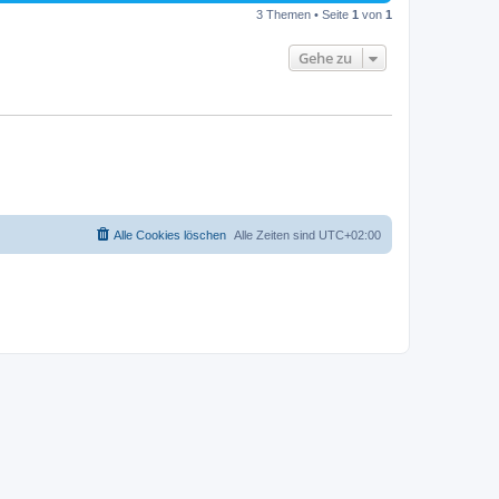
3 Themen • Seite
1
von
1
Gehe zu
Alle Cookies löschen
Alle Zeiten sind
UTC+02:00