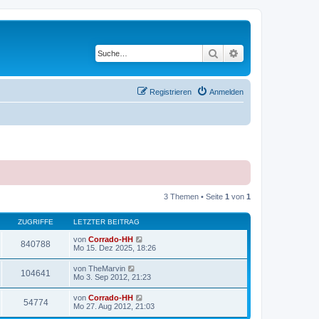
Suche
Erweiterte Suche
Registrieren
Anmelden
3 Themen • Seite
1
von
1
ZUGRIFFE
LETZTER BEITRAG
von
Corrado-HH
840788
Mo 15. Dez 2025, 18:26
von
TheMarvin
104641
Mo 3. Sep 2012, 21:23
von
Corrado-HH
54774
Mo 27. Aug 2012, 21:03