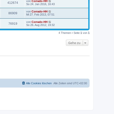
von
Corrado-HH
412674
So 24. Jan 2016, 16:43
von
Corrado-HH
86909
Mi 27. Feb 2013, 07:51
von
Corrado-HH
76919
So 26. Aug 2012, 19:32
4 Themen • Seite
1
von
1
Gehe zu
Alle Cookies löschen
Alle Zeiten sind
UTC+02:00