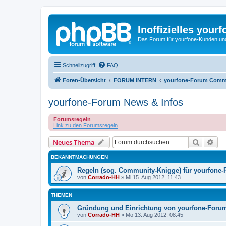
Inoffizielles your
Das Forum für yourfone-Kunden und I
Schnellzugriff
FAQ
Foren-Übersicht
FORUM INTERN
yourfone-Forum Comm
yourfone-Forum News & Infos
Forumsregeln
Link zu den Forumsregeln
Suche
Erw
Neues Thema
BEKANNTMACHUNGEN
Regeln (sog. Community-Knigge) für yourfone
von
Corrado-HH
»
Mi 15. Aug 2012, 11:43
THEMEN
Gründung und Einrichtung von yourfone-Foru
von
Corrado-HH
»
Mo 13. Aug 2012, 08:45