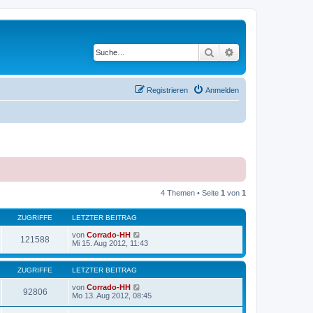
Suche
Erweiterte Suche
Registrieren
Anmelden
4 Themen • Seite
1
von
1
ZUGRIFFE
LETZTER BEITRAG
von
Corrado-HH
121588
Mi 15. Aug 2012, 11:43
ZUGRIFFE
LETZTER BEITRAG
von
Corrado-HH
92806
Mo 13. Aug 2012, 08:45