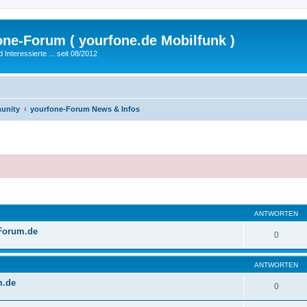
fone-Forum ( yourfone.de Mobilfunk )
nteressierte ... seit 08/2012
unity
yourfone-Forum News & Infos
eiterte Suche
ANTWORTEN
-Forum.de
0
ANTWORTEN
m.de
0