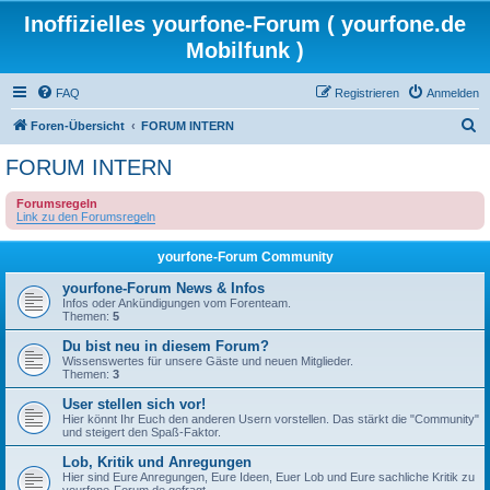
Inoffizielles yourfone-Forum ( yourfone.de
Mobilfunk )
FAQ
Registrieren
Anmelden
S
Foren-Übersicht
FORUM INTERN
u
FORUM INTERN
c
Forumsregeln
h
Link zu den Forumsregeln
e
yourfone-Forum Community
yourfone-Forum News & Infos
Infos oder Ankündigungen vom Forenteam.
Themen:
5
Du bist neu in diesem Forum?
Wissenswertes für unsere Gäste und neuen Mitglieder.
Themen:
3
User stellen sich vor!
Hier könnt Ihr Euch den anderen Usern vorstellen. Das stärkt die "Community"
und steigert den Spaß-Faktor.
Lob, Kritik und Anregungen
Hier sind Eure Anregungen, Eure Ideen, Euer Lob und Eure sachliche Kritik zu