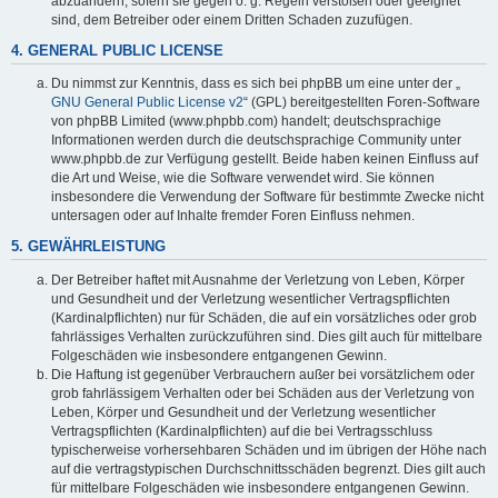
abzuändern, sofern sie gegen o. g. Regeln verstoßen oder geeignet
sind, dem Betreiber oder einem Dritten Schaden zuzufügen.
4. GENERAL PUBLIC LICENSE
Du nimmst zur Kenntnis, dass es sich bei phpBB um eine unter der „
GNU General Public License v2
“ (GPL) bereitgestellten Foren-Software
von phpBB Limited (www.phpbb.com) handelt; deutschsprachige
Informationen werden durch die deutschsprachige Community unter
www.phpbb.de zur Verfügung gestellt. Beide haben keinen Einfluss auf
die Art und Weise, wie die Software verwendet wird. Sie können
insbesondere die Verwendung der Software für bestimmte Zwecke nicht
untersagen oder auf Inhalte fremder Foren Einfluss nehmen.
5. GEWÄHRLEISTUNG
Der Betreiber haftet mit Ausnahme der Verletzung von Leben, Körper
und Gesundheit und der Verletzung wesentlicher Vertragspflichten
(Kardinalpflichten) nur für Schäden, die auf ein vorsätzliches oder grob
fahrlässiges Verhalten zurückzuführen sind. Dies gilt auch für mittelbare
Folgeschäden wie insbesondere entgangenen Gewinn.
Die Haftung ist gegenüber Verbrauchern außer bei vorsätzlichem oder
grob fahrlässigem Verhalten oder bei Schäden aus der Verletzung von
Leben, Körper und Gesundheit und der Verletzung wesentlicher
Vertragspflichten (Kardinalpflichten) auf die bei Vertragsschluss
typischerweise vorhersehbaren Schäden und im übrigen der Höhe nach
auf die vertragstypischen Durchschnittsschäden begrenzt. Dies gilt auch
für mittelbare Folgeschäden wie insbesondere entgangenen Gewinn.