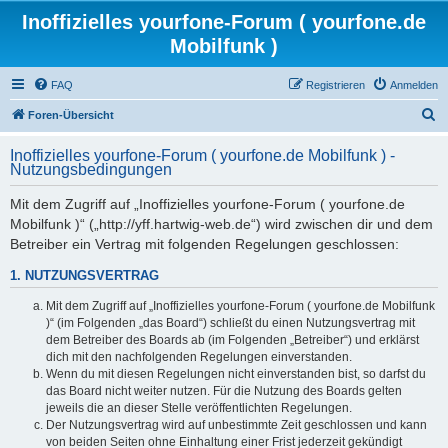
Inoffizielles yourfone-Forum ( yourfone.de
Mobilfunk )
FAQ
Registrieren
Anmelden
S
Foren-Übersicht
u
Inoffizielles yourfone-Forum ( yourfone.de Mobilfunk ) -
c
Nutzungsbedingungen
h
Mit dem Zugriff auf „Inoffizielles yourfone-Forum ( yourfone.de
e
Mobilfunk )“ („http://yff.hartwig-web.de“) wird zwischen dir und dem
Betreiber ein Vertrag mit folgenden Regelungen geschlossen:
1. NUTZUNGSVERTRAG
Mit dem Zugriff auf „Inoffizielles yourfone-Forum ( yourfone.de Mobilfunk
)“ (im Folgenden „das Board“) schließt du einen Nutzungsvertrag mit
dem Betreiber des Boards ab (im Folgenden „Betreiber“) und erklärst
dich mit den nachfolgenden Regelungen einverstanden.
Wenn du mit diesen Regelungen nicht einverstanden bist, so darfst du
das Board nicht weiter nutzen. Für die Nutzung des Boards gelten
jeweils die an dieser Stelle veröffentlichten Regelungen.
Der Nutzungsvertrag wird auf unbestimmte Zeit geschlossen und kann
von beiden Seiten ohne Einhaltung einer Frist jederzeit gekündigt