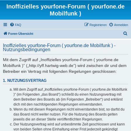
Inoffizielles yourfone-Forum ( yourfone.de
Mobilfunk )
FAQ
Registrieren
Anmelden
S
Foren-Übersicht
u
Inoffizielles yourfone-Forum ( yourfone.de Mobilfunk ) -
c
Nutzungsbedingungen
h
Mit dem Zugriff auf „Inoffizielles yourfone-Forum ( yourfone.de
e
Mobilfunk )“ („http://yff.hartwig-web.de“) wird zwischen dir und dem
Betreiber ein Vertrag mit folgenden Regelungen geschlossen:
1. NUTZUNGSVERTRAG
Mit dem Zugriff auf „Inoffizielles yourfone-Forum ( yourfone.de Mobilfunk
)“ (im Folgenden „das Board“) schließt du einen Nutzungsvertrag mit
dem Betreiber des Boards ab (im Folgenden „Betreiber“) und erklärst
dich mit den nachfolgenden Regelungen einverstanden.
Wenn du mit diesen Regelungen nicht einverstanden bist, so darfst du
das Board nicht weiter nutzen. Für die Nutzung des Boards gelten
jeweils die an dieser Stelle veröffentlichten Regelungen.
Der Nutzungsvertrag wird auf unbestimmte Zeit geschlossen und kann
von beiden Seiten ohne Einhaltung einer Frist jederzeit gekündigt