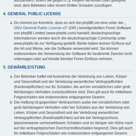
abzuändern, sofern sie gegen o. g. Regeln verstoßen oder geeignet
sind, dem Betreiber oder einem Dritten Schaden zuzufügen.
4. GENERAL PUBLIC LICENSE
Du nimmst zur Kenntnis, dass es sich bei phpBB um eine unter der „
GNU General Public License v2
“ (GPL) bereitgestellten Foren-Software
von phpBB Limited (www.phpbb.com) handelt; deutschsprachige
Informationen werden durch die deutschsprachige Community unter
www.phpbb.de zur Verfügung gestellt. Beide haben keinen Einfluss auf
die Art und Weise, wie die Software verwendet wird. Sie können
insbesondere die Verwendung der Software für bestimmte Zwecke nicht
untersagen oder auf Inhalte fremder Foren Einfluss nehmen.
5. GEWÄHRLEISTUNG
Der Betreiber haftet mit Ausnahme der Verletzung von Leben, Körper
und Gesundheit und der Verletzung wesentlicher Vertragspflichten
(Kardinalpflichten) nur für Schäden, die auf ein vorsätzliches oder grob
fahrlässiges Verhalten zurückzuführen sind. Dies gilt auch für mittelbare
Folgeschäden wie insbesondere entgangenen Gewinn.
Die Haftung ist gegenüber Verbrauchern außer bei vorsätzlichem oder
grob fahrlässigem Verhalten oder bei Schäden aus der Verletzung von
Leben, Körper und Gesundheit und der Verletzung wesentlicher
Vertragspflichten (Kardinalpflichten) auf die bei Vertragsschluss
typischerweise vorhersehbaren Schäden und im übrigen der Höhe nach
auf die vertragstypischen Durchschnittsschäden begrenzt. Dies gilt auch
für mittelbare Folgeschäden wie insbesondere entgangenen Gewinn.