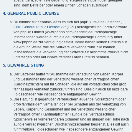
abzuändern, sofern sie gegen o. g. Regeln verstoßen oder geeignet
sind, dem Betreiber oder einem Dritten Schaden zuzufügen.
4. GENERAL PUBLIC LICENSE
Du nimmst zur Kenntnis, dass es sich bei phpBB um eine unter der „
GNU General Public License v2
“ (GPL) bereitgestellten Foren-Software
von phpBB Limited (www.phpbb.com) handelt; deutschsprachige
Informationen werden durch die deutschsprachige Community unter
www.phpbb.de zur Verfügung gestellt. Beide haben keinen Einfluss auf
die Art und Weise, wie die Software verwendet wird. Sie können
insbesondere die Verwendung der Software für bestimmte Zwecke nicht
untersagen oder auf Inhalte fremder Foren Einfluss nehmen.
5. GEWÄHRLEISTUNG
Der Betreiber haftet mit Ausnahme der Verletzung von Leben, Körper
und Gesundheit und der Verletzung wesentlicher Vertragspflichten
(Kardinalpflichten) nur für Schäden, die auf ein vorsätzliches oder grob
fahrlässiges Verhalten zurückzuführen sind. Dies gilt auch für mittelbare
Folgeschäden wie insbesondere entgangenen Gewinn.
Die Haftung ist gegenüber Verbrauchern außer bei vorsätzlichem oder
grob fahrlässigem Verhalten oder bei Schäden aus der Verletzung von
Leben, Körper und Gesundheit und der Verletzung wesentlicher
Vertragspflichten (Kardinalpflichten) auf die bei Vertragsschluss
typischerweise vorhersehbaren Schäden und im übrigen der Höhe nach
auf die vertragstypischen Durchschnittsschäden begrenzt. Dies gilt auch
für mittelbare Folgeschäden wie insbesondere entgangenen Gewinn.