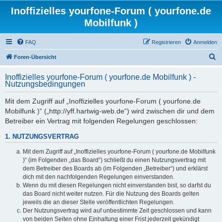
Inoffizielles yourfone-Forum ( yourfone.de
Mobilfunk )
FAQ
Registrieren
Anmelden
S
Foren-Übersicht
u
Inoffizielles yourfone-Forum ( yourfone.de Mobilfunk ) -
c
Nutzungsbedingungen
h
Mit dem Zugriff auf „Inoffizielles yourfone-Forum ( yourfone.de
e
Mobilfunk )“ („http://yff.hartwig-web.de“) wird zwischen dir und dem
Betreiber ein Vertrag mit folgenden Regelungen geschlossen:
1. NUTZUNGSVERTRAG
Mit dem Zugriff auf „Inoffizielles yourfone-Forum ( yourfone.de Mobilfunk
)“ (im Folgenden „das Board“) schließt du einen Nutzungsvertrag mit
dem Betreiber des Boards ab (im Folgenden „Betreiber“) und erklärst
dich mit den nachfolgenden Regelungen einverstanden.
Wenn du mit diesen Regelungen nicht einverstanden bist, so darfst du
das Board nicht weiter nutzen. Für die Nutzung des Boards gelten
jeweils die an dieser Stelle veröffentlichten Regelungen.
Der Nutzungsvertrag wird auf unbestimmte Zeit geschlossen und kann
von beiden Seiten ohne Einhaltung einer Frist jederzeit gekündigt