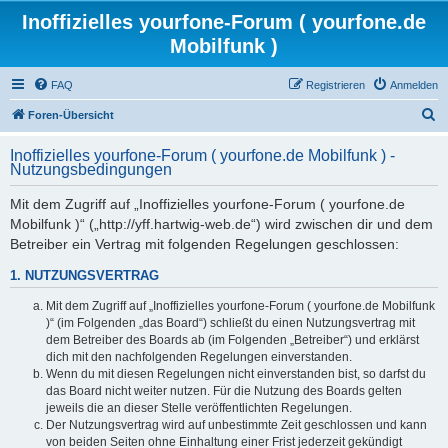
Inoffizielles yourfone-Forum ( yourfone.de
Mobilfunk )
FAQ
Registrieren
Anmelden
S
Foren-Übersicht
u
Inoffizielles yourfone-Forum ( yourfone.de Mobilfunk ) -
c
Nutzungsbedingungen
h
Mit dem Zugriff auf „Inoffizielles yourfone-Forum ( yourfone.de
e
Mobilfunk )“ („http://yff.hartwig-web.de“) wird zwischen dir und dem
Betreiber ein Vertrag mit folgenden Regelungen geschlossen:
1. NUTZUNGSVERTRAG
Mit dem Zugriff auf „Inoffizielles yourfone-Forum ( yourfone.de Mobilfunk
)“ (im Folgenden „das Board“) schließt du einen Nutzungsvertrag mit
dem Betreiber des Boards ab (im Folgenden „Betreiber“) und erklärst
dich mit den nachfolgenden Regelungen einverstanden.
Wenn du mit diesen Regelungen nicht einverstanden bist, so darfst du
das Board nicht weiter nutzen. Für die Nutzung des Boards gelten
jeweils die an dieser Stelle veröffentlichten Regelungen.
Der Nutzungsvertrag wird auf unbestimmte Zeit geschlossen und kann
von beiden Seiten ohne Einhaltung einer Frist jederzeit gekündigt