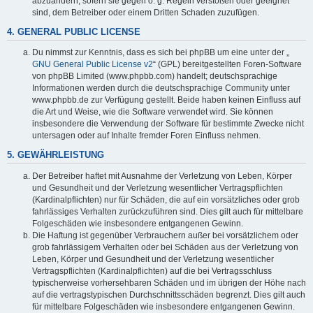
abzuändern, sofern sie gegen o. g. Regeln verstoßen oder geeignet
sind, dem Betreiber oder einem Dritten Schaden zuzufügen.
4. GENERAL PUBLIC LICENSE
Du nimmst zur Kenntnis, dass es sich bei phpBB um eine unter der „
GNU General Public License v2
“ (GPL) bereitgestellten Foren-Software
von phpBB Limited (www.phpbb.com) handelt; deutschsprachige
Informationen werden durch die deutschsprachige Community unter
www.phpbb.de zur Verfügung gestellt. Beide haben keinen Einfluss auf
die Art und Weise, wie die Software verwendet wird. Sie können
insbesondere die Verwendung der Software für bestimmte Zwecke nicht
untersagen oder auf Inhalte fremder Foren Einfluss nehmen.
5. GEWÄHRLEISTUNG
Der Betreiber haftet mit Ausnahme der Verletzung von Leben, Körper
und Gesundheit und der Verletzung wesentlicher Vertragspflichten
(Kardinalpflichten) nur für Schäden, die auf ein vorsätzliches oder grob
fahrlässiges Verhalten zurückzuführen sind. Dies gilt auch für mittelbare
Folgeschäden wie insbesondere entgangenen Gewinn.
Die Haftung ist gegenüber Verbrauchern außer bei vorsätzlichem oder
grob fahrlässigem Verhalten oder bei Schäden aus der Verletzung von
Leben, Körper und Gesundheit und der Verletzung wesentlicher
Vertragspflichten (Kardinalpflichten) auf die bei Vertragsschluss
typischerweise vorhersehbaren Schäden und im übrigen der Höhe nach
auf die vertragstypischen Durchschnittsschäden begrenzt. Dies gilt auch
für mittelbare Folgeschäden wie insbesondere entgangenen Gewinn.