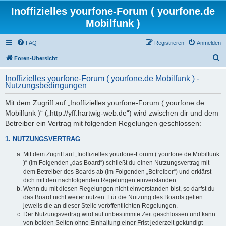
Inoffizielles yourfone-Forum ( yourfone.de
Mobilfunk )
FAQ
Registrieren
Anmelden
S
Foren-Übersicht
u
Inoffizielles yourfone-Forum ( yourfone.de Mobilfunk ) -
c
Nutzungsbedingungen
h
Mit dem Zugriff auf „Inoffizielles yourfone-Forum ( yourfone.de
e
Mobilfunk )“ („http://yff.hartwig-web.de“) wird zwischen dir und dem
Betreiber ein Vertrag mit folgenden Regelungen geschlossen:
1. NUTZUNGSVERTRAG
Mit dem Zugriff auf „Inoffizielles yourfone-Forum ( yourfone.de Mobilfunk
)“ (im Folgenden „das Board“) schließt du einen Nutzungsvertrag mit
dem Betreiber des Boards ab (im Folgenden „Betreiber“) und erklärst
dich mit den nachfolgenden Regelungen einverstanden.
Wenn du mit diesen Regelungen nicht einverstanden bist, so darfst du
das Board nicht weiter nutzen. Für die Nutzung des Boards gelten
jeweils die an dieser Stelle veröffentlichten Regelungen.
Der Nutzungsvertrag wird auf unbestimmte Zeit geschlossen und kann
von beiden Seiten ohne Einhaltung einer Frist jederzeit gekündigt