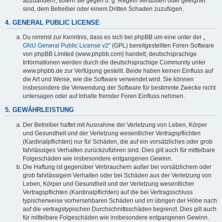
abzuändern, sofern sie gegen o. g. Regeln verstoßen oder geeignet
sind, dem Betreiber oder einem Dritten Schaden zuzufügen.
4. GENERAL PUBLIC LICENSE
Du nimmst zur Kenntnis, dass es sich bei phpBB um eine unter der „
GNU General Public License v2
“ (GPL) bereitgestellten Foren-Software
von phpBB Limited (www.phpbb.com) handelt; deutschsprachige
Informationen werden durch die deutschsprachige Community unter
www.phpbb.de zur Verfügung gestellt. Beide haben keinen Einfluss auf
die Art und Weise, wie die Software verwendet wird. Sie können
insbesondere die Verwendung der Software für bestimmte Zwecke nicht
untersagen oder auf Inhalte fremder Foren Einfluss nehmen.
5. GEWÄHRLEISTUNG
Der Betreiber haftet mit Ausnahme der Verletzung von Leben, Körper
und Gesundheit und der Verletzung wesentlicher Vertragspflichten
(Kardinalpflichten) nur für Schäden, die auf ein vorsätzliches oder grob
fahrlässiges Verhalten zurückzuführen sind. Dies gilt auch für mittelbare
Folgeschäden wie insbesondere entgangenen Gewinn.
Die Haftung ist gegenüber Verbrauchern außer bei vorsätzlichem oder
grob fahrlässigem Verhalten oder bei Schäden aus der Verletzung von
Leben, Körper und Gesundheit und der Verletzung wesentlicher
Vertragspflichten (Kardinalpflichten) auf die bei Vertragsschluss
typischerweise vorhersehbaren Schäden und im übrigen der Höhe nach
auf die vertragstypischen Durchschnittsschäden begrenzt. Dies gilt auch
für mittelbare Folgeschäden wie insbesondere entgangenen Gewinn.