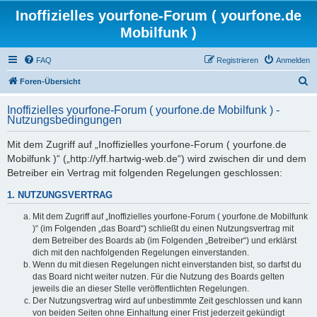
Inoffizielles yourfone-Forum ( yourfone.de
Mobilfunk )
FAQ
Registrieren
Anmelden
S
Foren-Übersicht
u
Inoffizielles yourfone-Forum ( yourfone.de Mobilfunk ) -
c
Nutzungsbedingungen
h
Mit dem Zugriff auf „Inoffizielles yourfone-Forum ( yourfone.de
e
Mobilfunk )“ („http://yff.hartwig-web.de“) wird zwischen dir und dem
Betreiber ein Vertrag mit folgenden Regelungen geschlossen:
1. NUTZUNGSVERTRAG
Mit dem Zugriff auf „Inoffizielles yourfone-Forum ( yourfone.de Mobilfunk
)“ (im Folgenden „das Board“) schließt du einen Nutzungsvertrag mit
dem Betreiber des Boards ab (im Folgenden „Betreiber“) und erklärst
dich mit den nachfolgenden Regelungen einverstanden.
Wenn du mit diesen Regelungen nicht einverstanden bist, so darfst du
das Board nicht weiter nutzen. Für die Nutzung des Boards gelten
jeweils die an dieser Stelle veröffentlichten Regelungen.
Der Nutzungsvertrag wird auf unbestimmte Zeit geschlossen und kann
von beiden Seiten ohne Einhaltung einer Frist jederzeit gekündigt