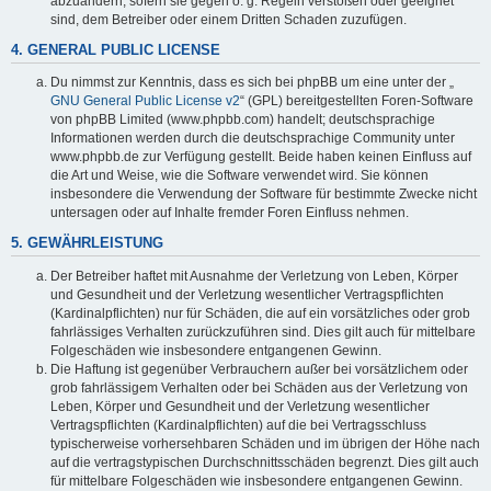
abzuändern, sofern sie gegen o. g. Regeln verstoßen oder geeignet
sind, dem Betreiber oder einem Dritten Schaden zuzufügen.
4. GENERAL PUBLIC LICENSE
Du nimmst zur Kenntnis, dass es sich bei phpBB um eine unter der „
GNU General Public License v2
“ (GPL) bereitgestellten Foren-Software
von phpBB Limited (www.phpbb.com) handelt; deutschsprachige
Informationen werden durch die deutschsprachige Community unter
www.phpbb.de zur Verfügung gestellt. Beide haben keinen Einfluss auf
die Art und Weise, wie die Software verwendet wird. Sie können
insbesondere die Verwendung der Software für bestimmte Zwecke nicht
untersagen oder auf Inhalte fremder Foren Einfluss nehmen.
5. GEWÄHRLEISTUNG
Der Betreiber haftet mit Ausnahme der Verletzung von Leben, Körper
und Gesundheit und der Verletzung wesentlicher Vertragspflichten
(Kardinalpflichten) nur für Schäden, die auf ein vorsätzliches oder grob
fahrlässiges Verhalten zurückzuführen sind. Dies gilt auch für mittelbare
Folgeschäden wie insbesondere entgangenen Gewinn.
Die Haftung ist gegenüber Verbrauchern außer bei vorsätzlichem oder
grob fahrlässigem Verhalten oder bei Schäden aus der Verletzung von
Leben, Körper und Gesundheit und der Verletzung wesentlicher
Vertragspflichten (Kardinalpflichten) auf die bei Vertragsschluss
typischerweise vorhersehbaren Schäden und im übrigen der Höhe nach
auf die vertragstypischen Durchschnittsschäden begrenzt. Dies gilt auch
für mittelbare Folgeschäden wie insbesondere entgangenen Gewinn.