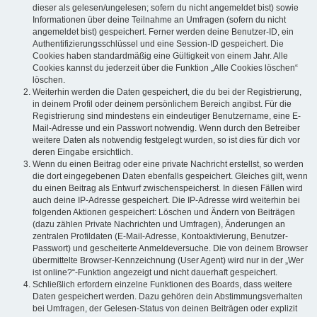
dieser als gelesen/ungelesen; sofern du nicht angemeldet bist) sowie
Informationen über deine Teilnahme an Umfragen (sofern du nicht
angemeldet bist) gespeichert. Ferner werden deine Benutzer-ID, ein
Authentifizierungsschlüssel und eine Session-ID gespeichert. Die
Cookies haben standardmäßig eine Gültigkeit von einem Jahr. Alle
Cookies kannst du jederzeit über die Funktion „Alle Cookies löschen“
löschen.
Weiterhin werden die Daten gespeichert, die du bei der Registrierung,
in deinem Profil oder deinem persönlichem Bereich angibst. Für die
Registrierung sind mindestens ein eindeutiger Benutzername, eine E-
Mail-Adresse und ein Passwort notwendig. Wenn durch den Betreiber
weitere Daten als notwendig festgelegt wurden, so ist dies für dich vor
deren Eingabe ersichtlich.
Wenn du einen Beitrag oder eine private Nachricht erstellst, so werden
die dort eingegebenen Daten ebenfalls gespeichert. Gleiches gilt, wenn
du einen Beitrag als Entwurf zwischenspeicherst. In diesen Fällen wird
auch deine IP-Adresse gespeichert. Die IP-Adresse wird weiterhin bei
folgenden Aktionen gespeichert: Löschen und Ändern von Beiträgen
(dazu zählen Private Nachrichten und Umfragen), Änderungen an
zentralen Profildaten (E-Mail-Adresse, Kontoaktivierung, Benutzer-
Passwort) und gescheiterte Anmeldeversuche. Die von deinem Browser
übermittelte Browser-Kennzeichnung (User Agent) wird nur in der „Wer
ist online?“-Funktion angezeigt und nicht dauerhaft gespeichert.
Schließlich erfordern einzelne Funktionen des Boards, dass weitere
Daten gespeichert werden. Dazu gehören dein Abstimmungsverhalten
bei Umfragen, der Gelesen-Status von deinen Beiträgen oder explizit