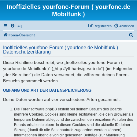
Inoffizielles yourfone-Forum ( yourfone.de
Mobilfunk )
FAQ
Registrieren
Anmelden
S
Foren-Übersicht
u
Inoffizielles yourfone-Forum ( yourfone.de Mobilfunk ) -
c
Datenschutzerklärung
h
Diese Richtlinie beschreibt, wie „Inoffizielles yourfone-Forum (
e
yourfone.de Mobilfunk )“ („http://yff.hartwig-web.de“) (im Folgenden
„der Betreiber“) die Daten verwendet, die während deines Foren-
Besuchs gesammelt werden.
UMFANG UND ART DER DATENSPEICHERUNG
Deine Daten werden auf vier verschiedene Arten gesammelt:
Die Forensoftware phpBB erstellt bei deinem Besuch des Boards
mehrere Cookies. Cookies sind kleine Textdateien, die dein Browser als
temporäre Dateien ablegt und die zwischen den einzelnen Aufrufen des
Boards erhalten bleiben. In diesen Cookies sind die aktuelle ID deiner
Sitzung (damit dir alle Seitenaufrufe zugeordnet werden können),
Informationen über die von dir gelesenen Beiträge (zur Markierung