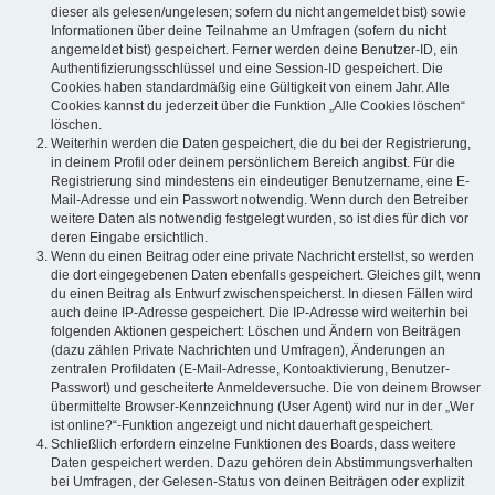
dieser als gelesen/ungelesen; sofern du nicht angemeldet bist) sowie
Informationen über deine Teilnahme an Umfragen (sofern du nicht
angemeldet bist) gespeichert. Ferner werden deine Benutzer-ID, ein
Authentifizierungsschlüssel und eine Session-ID gespeichert. Die
Cookies haben standardmäßig eine Gültigkeit von einem Jahr. Alle
Cookies kannst du jederzeit über die Funktion „Alle Cookies löschen“
löschen.
Weiterhin werden die Daten gespeichert, die du bei der Registrierung,
in deinem Profil oder deinem persönlichem Bereich angibst. Für die
Registrierung sind mindestens ein eindeutiger Benutzername, eine E-
Mail-Adresse und ein Passwort notwendig. Wenn durch den Betreiber
weitere Daten als notwendig festgelegt wurden, so ist dies für dich vor
deren Eingabe ersichtlich.
Wenn du einen Beitrag oder eine private Nachricht erstellst, so werden
die dort eingegebenen Daten ebenfalls gespeichert. Gleiches gilt, wenn
du einen Beitrag als Entwurf zwischenspeicherst. In diesen Fällen wird
auch deine IP-Adresse gespeichert. Die IP-Adresse wird weiterhin bei
folgenden Aktionen gespeichert: Löschen und Ändern von Beiträgen
(dazu zählen Private Nachrichten und Umfragen), Änderungen an
zentralen Profildaten (E-Mail-Adresse, Kontoaktivierung, Benutzer-
Passwort) und gescheiterte Anmeldeversuche. Die von deinem Browser
übermittelte Browser-Kennzeichnung (User Agent) wird nur in der „Wer
ist online?“-Funktion angezeigt und nicht dauerhaft gespeichert.
Schließlich erfordern einzelne Funktionen des Boards, dass weitere
Daten gespeichert werden. Dazu gehören dein Abstimmungsverhalten
bei Umfragen, der Gelesen-Status von deinen Beiträgen oder explizit