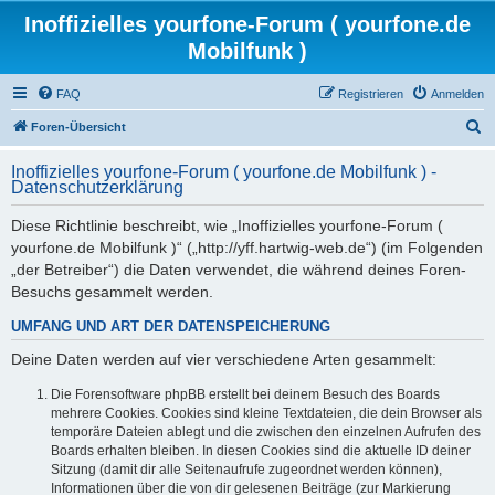
Inoffizielles yourfone-Forum ( yourfone.de
Mobilfunk )
FAQ
Registrieren
Anmelden
S
Foren-Übersicht
u
Inoffizielles yourfone-Forum ( yourfone.de Mobilfunk ) -
c
Datenschutzerklärung
h
Diese Richtlinie beschreibt, wie „Inoffizielles yourfone-Forum (
e
yourfone.de Mobilfunk )“ („http://yff.hartwig-web.de“) (im Folgenden
„der Betreiber“) die Daten verwendet, die während deines Foren-
Besuchs gesammelt werden.
UMFANG UND ART DER DATENSPEICHERUNG
Deine Daten werden auf vier verschiedene Arten gesammelt:
Die Forensoftware phpBB erstellt bei deinem Besuch des Boards
mehrere Cookies. Cookies sind kleine Textdateien, die dein Browser als
temporäre Dateien ablegt und die zwischen den einzelnen Aufrufen des
Boards erhalten bleiben. In diesen Cookies sind die aktuelle ID deiner
Sitzung (damit dir alle Seitenaufrufe zugeordnet werden können),
Informationen über die von dir gelesenen Beiträge (zur Markierung