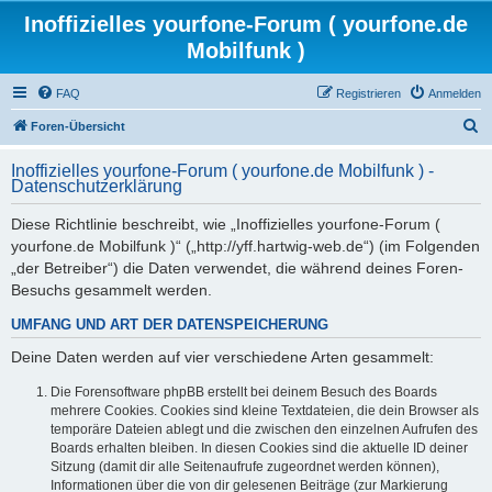
Inoffizielles yourfone-Forum ( yourfone.de
Mobilfunk )
FAQ
Registrieren
Anmelden
S
Foren-Übersicht
u
Inoffizielles yourfone-Forum ( yourfone.de Mobilfunk ) -
c
Datenschutzerklärung
h
Diese Richtlinie beschreibt, wie „Inoffizielles yourfone-Forum (
e
yourfone.de Mobilfunk )“ („http://yff.hartwig-web.de“) (im Folgenden
„der Betreiber“) die Daten verwendet, die während deines Foren-
Besuchs gesammelt werden.
UMFANG UND ART DER DATENSPEICHERUNG
Deine Daten werden auf vier verschiedene Arten gesammelt:
Die Forensoftware phpBB erstellt bei deinem Besuch des Boards
mehrere Cookies. Cookies sind kleine Textdateien, die dein Browser als
temporäre Dateien ablegt und die zwischen den einzelnen Aufrufen des
Boards erhalten bleiben. In diesen Cookies sind die aktuelle ID deiner
Sitzung (damit dir alle Seitenaufrufe zugeordnet werden können),
Informationen über die von dir gelesenen Beiträge (zur Markierung