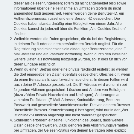
dieser als gelesen/ungelesen; sofern du nicht angemeldet bist) sowie
Informationen über deine Teilnahme an Umfragen (sofern du nicht
angemeldet bist) gespeichert. Ferner werden deine Benutzer-ID, ein
Authentifizierungsschlüssel und eine Session-ID gespeichert. Die
Cookies haben standardmäßig eine Gültigkeit von einem Jahr. Alle
Cookies kannst du jederzeit über die Funktion „Alle Cookies löschen“
löschen.
Weiterhin werden die Daten gespeichert, die du bei der Registrierung,
in deinem Profil oder deinem persönlichem Bereich angibst. Für die
Registrierung sind mindestens ein eindeutiger Benutzername, eine E-
Mail-Adresse und ein Passwort notwendig. Wenn durch den Betreiber
weitere Daten als notwendig festgelegt wurden, so ist dies für dich vor
deren Eingabe ersichtlich.
Wenn du einen Beitrag oder eine private Nachricht erstellst, so werden
die dort eingegebenen Daten ebenfalls gespeichert. Gleiches gilt, wenn
du einen Beitrag als Entwurf zwischenspeicherst. In diesen Fällen wird
auch deine IP-Adresse gespeichert. Die IP-Adresse wird weiterhin bei
folgenden Aktionen gespeichert: Löschen und Ändern von Beiträgen
(dazu zählen Private Nachrichten und Umfragen), Änderungen an
zentralen Profildaten (E-Mail-Adresse, Kontoaktivierung, Benutzer-
Passwort) und gescheiterte Anmeldeversuche. Die von deinem Browser
übermittelte Browser-Kennzeichnung (User Agent) wird nur in der „Wer
ist online?“-Funktion angezeigt und nicht dauerhaft gespeichert.
Schließlich erfordern einzelne Funktionen des Boards, dass weitere
Daten gespeichert werden. Dazu gehören dein Abstimmungsverhalten
bei Umfragen, der Gelesen-Status von deinen Beiträgen oder explizit