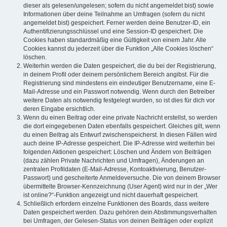
dieser als gelesen/ungelesen; sofern du nicht angemeldet bist) sowie
Informationen über deine Teilnahme an Umfragen (sofern du nicht
angemeldet bist) gespeichert. Ferner werden deine Benutzer-ID, ein
Authentifizierungsschlüssel und eine Session-ID gespeichert. Die
Cookies haben standardmäßig eine Gültigkeit von einem Jahr. Alle
Cookies kannst du jederzeit über die Funktion „Alle Cookies löschen“
löschen.
Weiterhin werden die Daten gespeichert, die du bei der Registrierung,
in deinem Profil oder deinem persönlichem Bereich angibst. Für die
Registrierung sind mindestens ein eindeutiger Benutzername, eine E-
Mail-Adresse und ein Passwort notwendig. Wenn durch den Betreiber
weitere Daten als notwendig festgelegt wurden, so ist dies für dich vor
deren Eingabe ersichtlich.
Wenn du einen Beitrag oder eine private Nachricht erstellst, so werden
die dort eingegebenen Daten ebenfalls gespeichert. Gleiches gilt, wenn
du einen Beitrag als Entwurf zwischenspeicherst. In diesen Fällen wird
auch deine IP-Adresse gespeichert. Die IP-Adresse wird weiterhin bei
folgenden Aktionen gespeichert: Löschen und Ändern von Beiträgen
(dazu zählen Private Nachrichten und Umfragen), Änderungen an
zentralen Profildaten (E-Mail-Adresse, Kontoaktivierung, Benutzer-
Passwort) und gescheiterte Anmeldeversuche. Die von deinem Browser
übermittelte Browser-Kennzeichnung (User Agent) wird nur in der „Wer
ist online?“-Funktion angezeigt und nicht dauerhaft gespeichert.
Schließlich erfordern einzelne Funktionen des Boards, dass weitere
Daten gespeichert werden. Dazu gehören dein Abstimmungsverhalten
bei Umfragen, der Gelesen-Status von deinen Beiträgen oder explizit