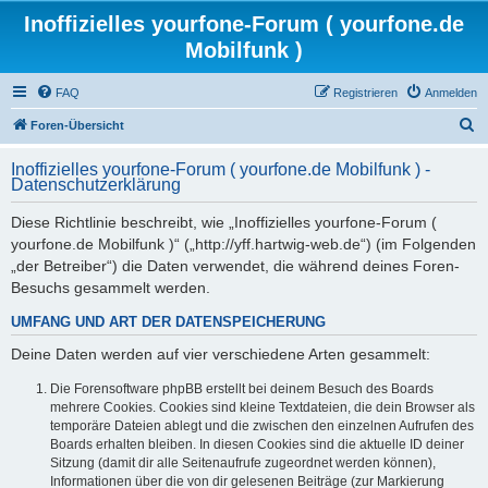
Inoffizielles yourfone-Forum ( yourfone.de
Mobilfunk )
FAQ
Registrieren
Anmelden
S
Foren-Übersicht
u
Inoffizielles yourfone-Forum ( yourfone.de Mobilfunk ) -
c
Datenschutzerklärung
h
Diese Richtlinie beschreibt, wie „Inoffizielles yourfone-Forum (
e
yourfone.de Mobilfunk )“ („http://yff.hartwig-web.de“) (im Folgenden
„der Betreiber“) die Daten verwendet, die während deines Foren-
Besuchs gesammelt werden.
UMFANG UND ART DER DATENSPEICHERUNG
Deine Daten werden auf vier verschiedene Arten gesammelt:
Die Forensoftware phpBB erstellt bei deinem Besuch des Boards
mehrere Cookies. Cookies sind kleine Textdateien, die dein Browser als
temporäre Dateien ablegt und die zwischen den einzelnen Aufrufen des
Boards erhalten bleiben. In diesen Cookies sind die aktuelle ID deiner
Sitzung (damit dir alle Seitenaufrufe zugeordnet werden können),
Informationen über die von dir gelesenen Beiträge (zur Markierung