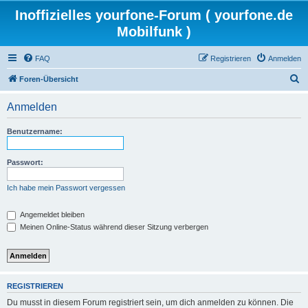
Inoffizielles yourfone-Forum ( yourfone.de
Mobilfunk )
FAQ
Registrieren
Anmelden
S
Foren-Übersicht
u
Anmelden
c
h
Benutzername:
e
Passwort:
Ich habe mein Passwort vergessen
Angemeldet bleiben
Meinen Online-Status während dieser Sitzung verbergen
REGISTRIEREN
Du musst in diesem Forum registriert sein, um dich anmelden zu können. Die