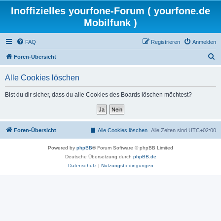
Inoffizielles yourfone-Forum ( yourfone.de
Mobilfunk )
FAQ
Registrieren
Anmelden
S
Foren-Übersicht
u
Alle Cookies löschen
c
h
Bist du dir sicher, dass du alle Cookies des Boards löschen möchtest?
e
Foren-Übersicht
Alle Cookies löschen
Alle Zeiten sind
UTC+02:00
Powered by
phpBB
® Forum Software © phpBB Limited
Deutsche Übersetzung durch
phpBB.de
Datenschutz
|
Nutzungsbedingungen