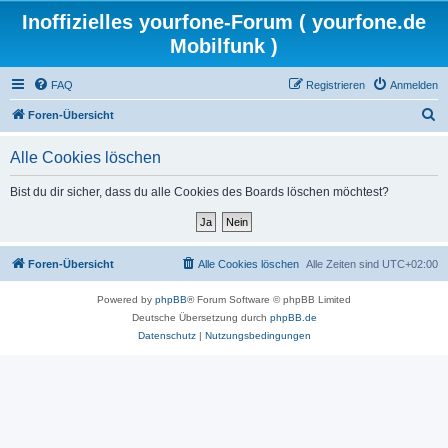
Inoffizielles yourfone-Forum ( yourfone.de
Mobilfunk )
FAQ
Registrieren
Anmelden
S
Foren-Übersicht
u
Alle Cookies löschen
c
h
Bist du dir sicher, dass du alle Cookies des Boards löschen möchtest?
e
Foren-Übersicht
Alle Cookies löschen
Alle Zeiten sind
UTC+02:00
Powered by
phpBB
® Forum Software © phpBB Limited
Deutsche Übersetzung durch
phpBB.de
Datenschutz
|
Nutzungsbedingungen