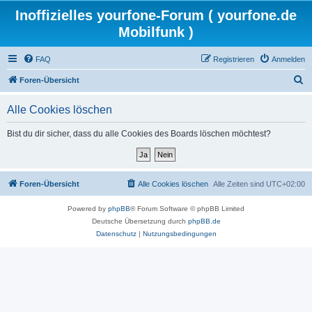
Inoffizielles yourfone-Forum ( yourfone.de
Mobilfunk )
FAQ
Registrieren
Anmelden
S
Foren-Übersicht
u
Alle Cookies löschen
c
h
Bist du dir sicher, dass du alle Cookies des Boards löschen möchtest?
e
Foren-Übersicht
Alle Cookies löschen
Alle Zeiten sind
UTC+02:00
Powered by
phpBB
® Forum Software © phpBB Limited
Deutsche Übersetzung durch
phpBB.de
Datenschutz
|
Nutzungsbedingungen