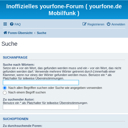
Inoffizielles yourfone-Forum ( yourfone.de
Mobilfunk )
FAQ
Registrieren
Anmelden
Foren-Übersicht
Suche
Suche
SUCHANFRAGE
Suche nach Wörtern:
Setze ein
+
vor ein Wort, das gefunden werden muss und ein
-
vor ein Wort, das nicht
gefunden werden darf. Verwende mehrere Wörter getrennt durch
|
innerhalb einer
Klammer, wenn nur eines der Wörter gefunden werden muss. Benutze ein * als
Platzhalter für teilweise Übereinstimmungen.
Nach allen Begriffen suchen oder Suche wie angegeben verwenden
Nach einem Begriff suchen
Zu suchender Autor:
Benutze ein * als Platzhalter für teilweise Übereinstimmungen.
SUCHOPTIONEN
Zu durchsuchende Foren: