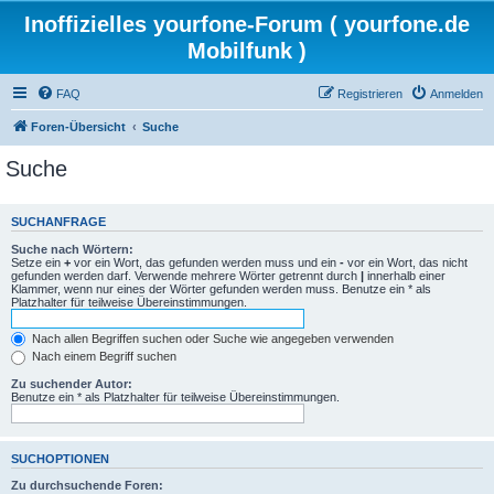
Inoffizielles yourfone-Forum ( yourfone.de
Mobilfunk )
FAQ
Registrieren
Anmelden
Foren-Übersicht
Suche
Suche
SUCHANFRAGE
Suche nach Wörtern:
Setze ein
+
vor ein Wort, das gefunden werden muss und ein
-
vor ein Wort, das nicht
gefunden werden darf. Verwende mehrere Wörter getrennt durch
|
innerhalb einer
Klammer, wenn nur eines der Wörter gefunden werden muss. Benutze ein * als
Platzhalter für teilweise Übereinstimmungen.
Nach allen Begriffen suchen oder Suche wie angegeben verwenden
Nach einem Begriff suchen
Zu suchender Autor:
Benutze ein * als Platzhalter für teilweise Übereinstimmungen.
SUCHOPTIONEN
Zu durchsuchende Foren: