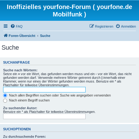
Inoffizielles yourfone-Forum ( yourfone.de
Mobilfunk )
FAQ
Registrieren
Anmelden
Foren-Übersicht
Suche
Suche
SUCHANFRAGE
Suche nach Wörtern:
Setze ein
+
vor ein Wort, das gefunden werden muss und ein
-
vor ein Wort, das nicht
gefunden werden darf. Verwende mehrere Wörter getrennt durch
|
innerhalb einer
Klammer, wenn nur eines der Wörter gefunden werden muss. Benutze ein * als
Platzhalter für teilweise Übereinstimmungen.
Nach allen Begriffen suchen oder Suche wie angegeben verwenden
Nach einem Begriff suchen
Zu suchender Autor:
Benutze ein * als Platzhalter für teilweise Übereinstimmungen.
SUCHOPTIONEN
Zu durchsuchende Foren: