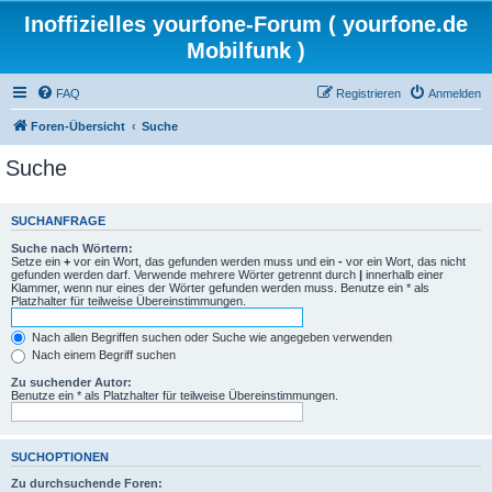
Inoffizielles yourfone-Forum ( yourfone.de
Mobilfunk )
FAQ
Registrieren
Anmelden
Foren-Übersicht
Suche
Suche
SUCHANFRAGE
Suche nach Wörtern:
Setze ein
+
vor ein Wort, das gefunden werden muss und ein
-
vor ein Wort, das nicht
gefunden werden darf. Verwende mehrere Wörter getrennt durch
|
innerhalb einer
Klammer, wenn nur eines der Wörter gefunden werden muss. Benutze ein * als
Platzhalter für teilweise Übereinstimmungen.
Nach allen Begriffen suchen oder Suche wie angegeben verwenden
Nach einem Begriff suchen
Zu suchender Autor:
Benutze ein * als Platzhalter für teilweise Übereinstimmungen.
SUCHOPTIONEN
Zu durchsuchende Foren: