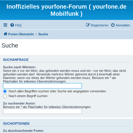
Inoffizielles yourfone-Forum ( yourfone.de
Mobilfunk )
FAQ
Registrieren
Anmelden
Foren-Übersicht
Suche
Suche
SUCHANFRAGE
Suche nach Wörtern:
Setze ein
+
vor ein Wort, das gefunden werden muss und ein
-
vor ein Wort, das nicht
gefunden werden darf. Verwende mehrere Wörter getrennt durch
|
innerhalb einer
Klammer, wenn nur eines der Wörter gefunden werden muss. Benutze ein * als
Platzhalter für teilweise Übereinstimmungen.
Nach allen Begriffen suchen oder Suche wie angegeben verwenden
Nach einem Begriff suchen
Zu suchender Autor:
Benutze ein * als Platzhalter für teilweise Übereinstimmungen.
SUCHOPTIONEN
Zu durchsuchende Foren: