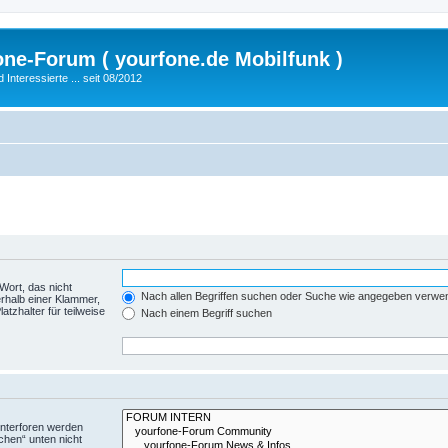
fone-Forum ( yourfone.de Mobilfunk )
nteressierte ... seit 08/2012
Wort, das nicht
Nach allen Begriffen suchen oder Suche wie angegeben verwe
rhalb einer Klammer,
tzhalter für teilweise
Nach einem Begriff suchen
Unterforen werden
chen“ unten nicht