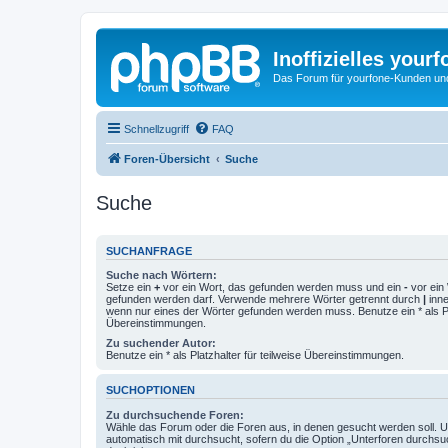
Inoffizielles your
Das Forum für yourfone-Kunden und I
Schnellzugriff
FAQ
Foren-Übersicht
Suche
Suche
SUCHANFRAGE
Suche nach Wörtern:
Setze ein
+
vor ein Wort, das gefunden werden muss und ein
-
vor ein 
gefunden werden darf. Verwende mehrere Wörter getrennt durch
|
inne
wenn nur eines der Wörter gefunden werden muss. Benutze ein * als Pla
Übereinstimmungen.
Zu suchender Autor:
Benutze ein * als Platzhalter für teilweise Übereinstimmungen.
SUCHOPTIONEN
Zu durchsuchende Foren:
Wähle das Forum oder die Foren aus, in denen gesucht werden soll. 
automatisch mit durchsucht, sofern du die Option „Unterforen durchsu